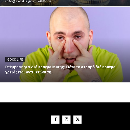
info@exostis.gr
-
07/08/2026
GOOD LIFE
Επέμβαση για Διάφραγμα Μύτης: Πότε το στραβό διάφραγμα
χρειάζεται αντιμετώπιση;