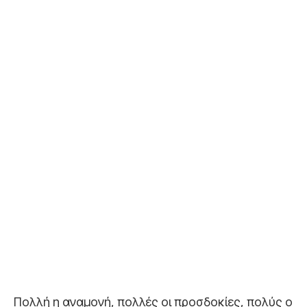
Πολλή η αναμονή, πολλές οι προσδοκίες, πολύς ο