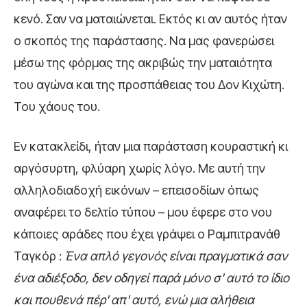
κενό. Σαν να ματαιώνεται. Εκτός κι αν αυτός ήταν
ο σκοπός της παράστασης. Να μας φανερώσει
μέσω της φόρμας της ακριβώς την ματαιότητα
του αγώνα και της προσπάθειας του Δον Κιχώτη.
Του χάους του.
Εν κατακλείδι, ήταν μια παράσταση κουραστική κι
αργόσυρτη, φλύαρη χωρίς λόγο. Με αυτή την
αλληλοδιαδοχή εικόνων – επεισοδίων όπως
αναφέρει το δελτίο τύπου – μου έφερε στο νου
κάποιες αράδες που έχει γράψει ο Ραμπιτρανάθ
Ταγκόρ :
Ένα απλό γεγονός είναι πραγματικά σαν
ένα αδιέξοδο, δεν οδηγεί παρά μόνο σ' αυτό το ίδιο
και πουθενά πέρ' απ' αυτό, ενώ μια αλήθεια