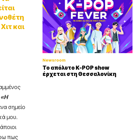
είται
ηνοθέτη
Χιτ και
Newsroom
Το απόλυτο K-POP show
έρχεται στη Θεσσαλονίκη
γραμμένος
α
«H
ένα σημείο
κά μου.
Κάποιοι
έρω πως