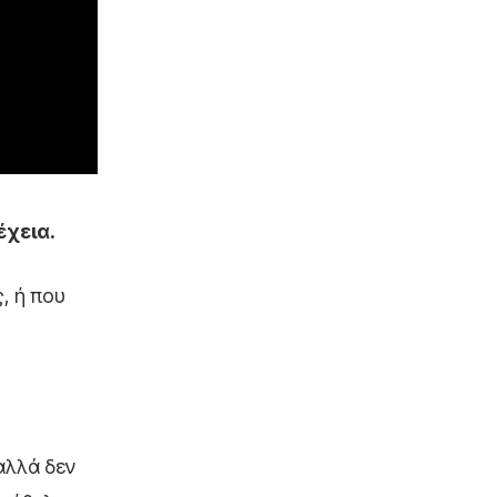
έχεια.
ς, ή που
 αλλά δεν