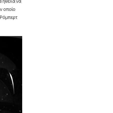
θα ήθελα να
ον οποίο
 Ρόμπερτ