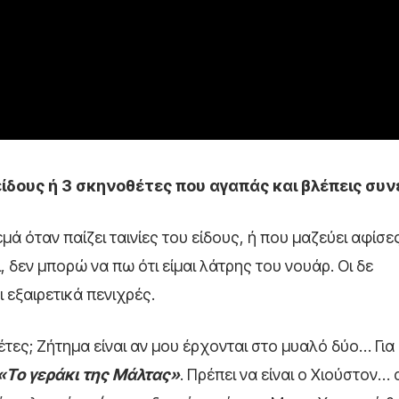
 είδους ή 3 σκηνοθέτες που αγαπάς και βλέπεις συν
μά όταν παίζει ταινίες του είδους, ή που μαζεύει αφίσε
, δεν μπορώ να πω ότι είμαι λάτρης του νουάρ. Οι δε
 εξαιρετικά πενιχρές.
έτες; Ζήτημα είναι αν μου έρχονται στο μυαλό δύο… Για
«Tο γεράκι της Μάλτας»
. Πρέπει να είναι ο Χιούστον…