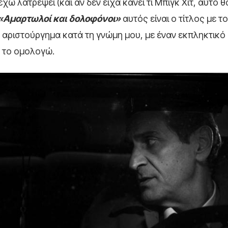
ω λατρέψει (και αν δεν είχα κάνει τι Μπιγκ Χιτ, αυτό 
«Αμαρτωλοί και δολοφόνοι»
αυτός είναι ο τίτλος με τ
 αριστούργημα κατά τη γνώμη μου, με έναν εκπληκτικό
ό το ομολογώ.