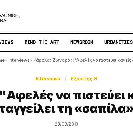
VIEWS
MIND THE ART
NEWSROOM
URBANITIES
me
Interviews
Κάρολος Ζωναράς: "Αφελές να πιστεύει κανείς ότ
Interviews
Εξώστης Θ
Αφελές να πιστεύει κ
αταγγείλει τη «σαπίλα
28/03/2013