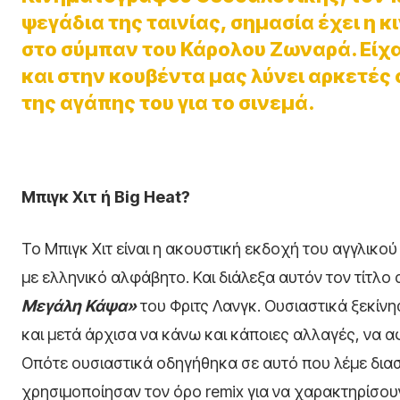
ψεγάδια της ταινίας, σημασία έχει η 
στο σύμπαν του Κάρολου Ζωναρά. Είχα
και στην κουβέντα μας λύνει αρκετές 
της αγάπης του για το σινεμά.
Μπιγκ Χιτ ή Big Heat?
Το Μπιγκ Χιτ είναι η ακουστική εκδοχή του αγγλικού 
με ελληνικό αλφάβητο. Και διάλεξα αυτόν τον τίτλο α
Μεγάλη Κάψα»
του Φριτς Λανγκ. Ουσιαστικά ξεκίνη
και μετά άρχισα να κάνω και κάποιες αλλαγές, να 
Οπότε ουσιαστικά οδηγήθηκα σε αυτό που λέμε διασκ
χρησιμοποίησαν τον όρο remix για να χαρακτηρίσουν