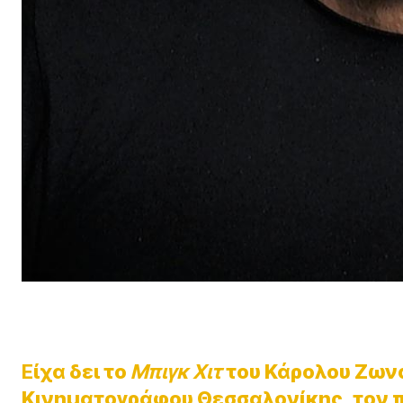
Ε
ίχα δει το
Μπιγκ Χιτ
του Κάρολου Ζωνα
Κινηματογράφου Θεσσαλονίκης, τον π