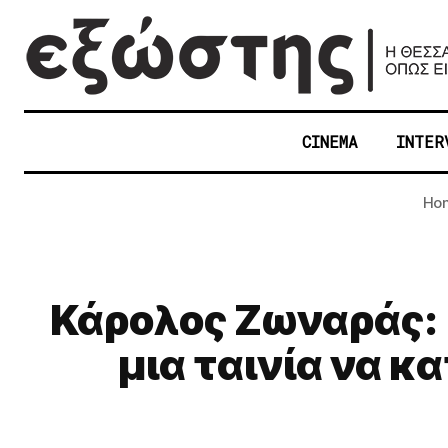
CINEMA
INTER
Ho
Κάρολος Ζωναράς: "
μια ταινία να κ