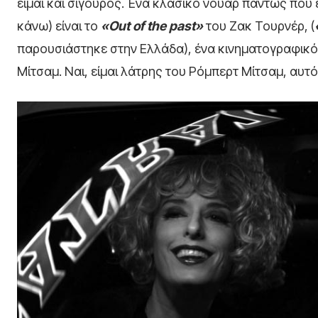
είμαι και σίγουρος. Ένα κλασικό νουάρ πάντως που έχ
κάνω) είναι το
«Out of the past»
του Ζακ Τουρνέρ, (
παρουσιάστηκε στην Ελλάδα), ένα κινηματογραφικό
Μίτσαμ. Ναι, είμαι λάτρης του Ρόμπερτ Μίτσαμ, αυτ