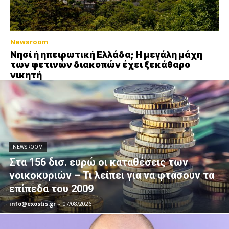
Newsroom
Νησί ή ηπειρωτική Ελλάδα; Η μεγάλη μάχη
των φετινών διακοπών έχει ξεκάθαρο
νικητή
NEWSROOM
Στα 156 δισ. ευρώ οι καταθέσεις των
νοικοκυριών – Τι λείπει για να φτάσουν τα
επίπεδα του 2009
info@exostis.gr
-
07/08/2026