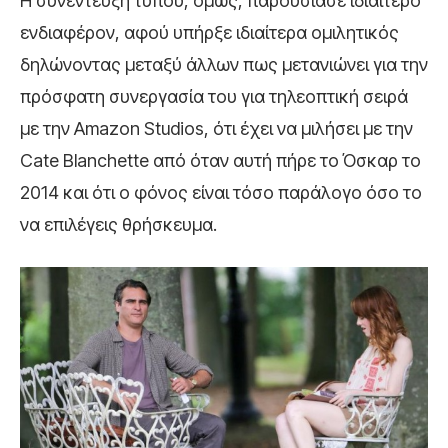
Η συνέντευξη τύπου, όμως, παρουσίασε ιδιαίτερο
ενδιαφέρον, αφού υπήρξε ιδιαίτερα ομιλητικός
δηλώνοντας μεταξύ άλλων πως μετανιώνει για την
πρόσφατη συνεργασία του για τηλεοπτική σειρά
με την Amazon Studios, ότι έχει να μιλήσει με την
Cate Blanchette από όταν αυτή πήρε το Όσκαρ το
2014 και ότι ο φόνος είναι τόσο παράλογο όσο το
να επιλέγεις θρήσκευμα.