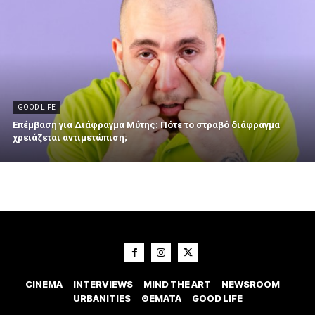
GOOD LIFE
Επέμβαση για Διάφραγμα Μύτης: Πότε το στραβό διάφραγμα
χρειάζεται αντιμετώπιση;
CINEMA
INTERVIEWS
MIND THE ART
NEWSROOM
URBANITIES
ΘΕΜΑΤΑ
GOOD LIFE