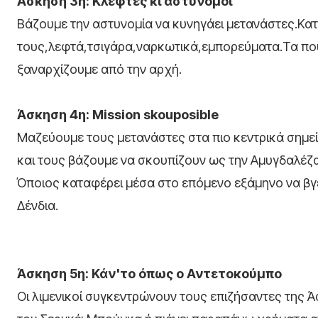
Άσκηση 3η: Κλέφτες κι αστυνόμοι
Βάζουμε την αστυνομία να κυνηγάει μετανάστες.Κα
τους,λεφτά,τσιγάρα,ναρκωτικά,εμπορεύματα.Τα πο
ξαναρχίζουμε από την αρχή.
Άσκηση 4η: Μission skouposible
Μαζεύουμε τους μετανάστες στα πιο κεντρικά σημεί
και τους βάζουμε να σκουπίζουν ως την Αμυγδαλέζ
Όποιος καταφέρει μέσα στο επόμενο εξάμηνο να βγε
Δένδια.
Άσκηση 5η: Κάν'το όπως ο Αντετοκούμπο
Οι λιμενικοί συγκεντρώνουν τους επιζήσαντες της Ά