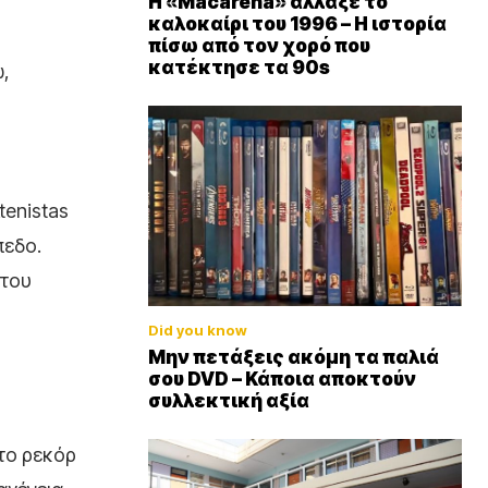
Η «Macarena» άλλαξε το
καλοκαίρι του 1996 – Η ιστορία
πίσω από τον χορό που
κατέκτησε τα 90s
,
tenistas
πεδο.
 του
Did you know
Μην πετάξεις ακόμη τα παλιά
σου DVD – Κάποια αποκτούν
συλλεκτική αξία
 το ρεκόρ