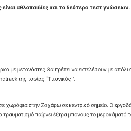
 είναι αθλοπαιδίες και το δεύτερο τεστ γνώσεων.
κα με μετανάστες.Θα πρέπει να εκτελέσουν με απόλυ
rack της ταινίας ΄΄Τιτανικός''.
ε χωράφια στην Ζαχάρω σε κεντρικό σημείο. Ο εργοδ
α τραυματισμό παίρνει έξτρα μπόνους το μεροκάματό τ