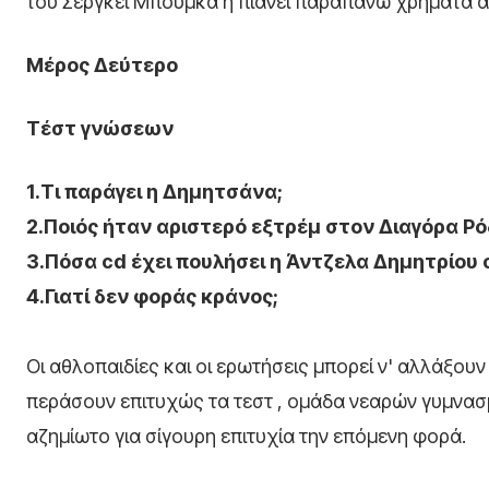
του Σεργκέι Μπούμκα ή πιάνει παραπάνω χρήματα απ
Μέρος Δεύτερο
Τέστ γνώσεων
1.Τι παράγει η Δημητσάνα;
2.Ποιός ήταν αριστερό εξτρέμ στον Διαγόρα Ρ
3.Πόσα cd έχει πουλήσει η Άντζελα Δημητρίου 
4.Γιατί δεν φοράς κράνος;
Οι αθλοπαιδίες και οι ερωτήσεις μπορεί ν' αλλάξο
περάσουν επιτυχώς τα τεστ , ομάδα νεαρών γυμνασμ
αζημίωτο για σίγουρη επιτυχία την επόμενη φορά.