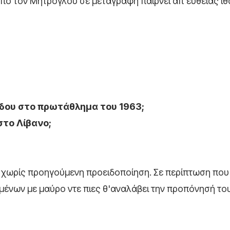
ό τον Μήτρογλου σε μεταγραφή παίρνει απ'ευθείας ιθ
όδου στο πρωτάθλημα του 1963;
στο Λίβανο;
υν χωρίς προηγούμενη προειδοποίηση. Σε περίπτωση που
ένων με μαύρο ντε πιες θ'αναλάβει την προπόνησή του