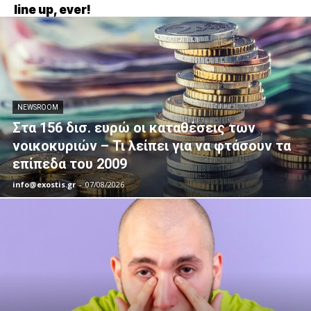
line up, ever!
NEWSROOM
Στα 156 δισ. ευρώ οι καταθέσεις των
νοικοκυριών – Τι λείπει για να φτάσουν τα
επίπεδα του 2009
info@exostis.gr
-
07/08/2026