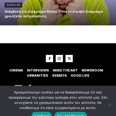
GOOD LIFE
Επέμβαση για Διάφραγμα Μύτης: Πότε το στραβό διάφραγμα
χρειάζεται αντιμετώπιση;
CINEMA
INTERVIEWS
MIND THE ART
NEWSROOM
URBANITIES
ΘΕΜΑΤΑ
GOOD LIFE
Χρησιμοποιούμε cookies για να διασφαλίσουμε ότι σας
προσφέρουμε την καλύτερη εμπειρία στον ιστότοπό μας. Εάν
συνεχίσετε να χρησιμοποιείτε αυτόν τον ιστότοπο, θα
υποθέσουμε ότι είστε ευχαριστημένοι με αυτόν.
© 2023 Εxostispress - All right reserved. Κατασκευή Ιστοσελίδας
idees
digital agency
Αποδοχή
Δεν Αποδέχομαι