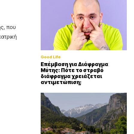
ς, που
εατρική
Good Life
Επέμβαση για Διάφραγμα
Μύτης: Πότε το στραβό
διάφραγμα χρειάζεται
αντιμετώπιση;