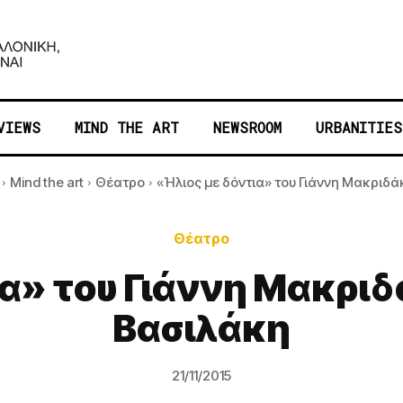
VIEWS
MIND THE ART
NEWSROOM
URBANITIES
Mind the art
Θέατρο
«Ήλιος με δόντια» του Γιάννη Μακριδάκη
Θέατρο
α» του Γιάννη Μακριδ
Βασιλάκη
21/11/2015