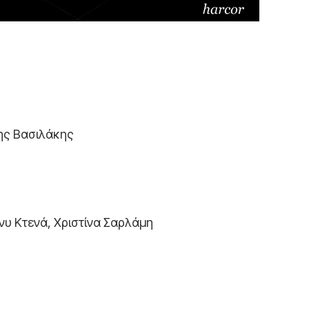
λης Βασιλάκης
νυ Κτενά, Χριστίνα Σαρλάμη