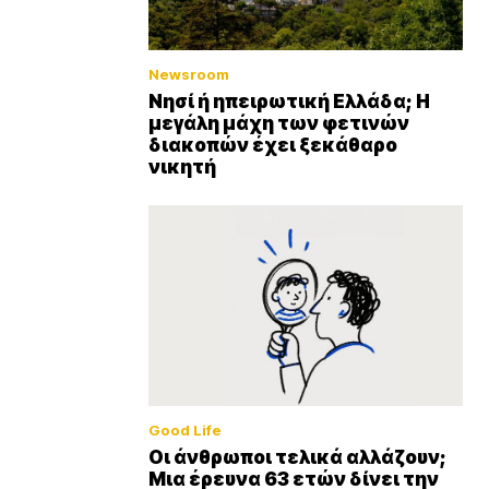
Newsroom
Νησί ή ηπειρωτική Ελλάδα; Η
μεγάλη μάχη των φετινών
διακοπών έχει ξεκάθαρο
νικητή
Good Life
Οι άνθρωποι τελικά αλλάζουν;
Μια έρευνα 63 ετών δίνει την