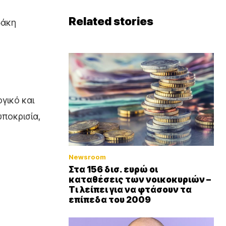
Related stories
δάκη
γικό και
υποκρισία,
Newsroom
Στα 156 δισ. ευρώ οι
καταθέσεις των νοικοκυριών –
Τι λείπει για να φτάσουν τα
επίπεδα του 2009