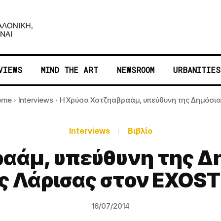
VIEWS
MIND THE ART
NEWSROOM
URBANITIES
ome
Interviews
Η Χρύσα Χατζηαβραάμ, υπεύθυνη της Δημόσιας
Interviews
Βιβλίο
αάμ, υπεύθυνη της Δ
ς Λάρισας στον EXOS
16/07/2014