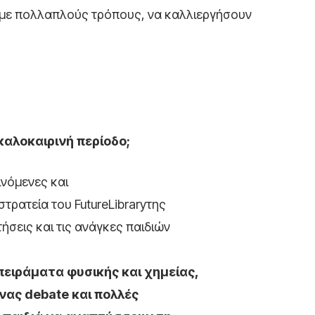
ο με πολλαπλούς τρόπους, να καλλιεργήσουν
καλοκαιρινή περίοδο;
νόμενες και
στρατεία του FutureLibraryτης
σεις και τις ανάγκες παιδιών
πειράματα φυσικής και χημείας,
ας debate και πολλές