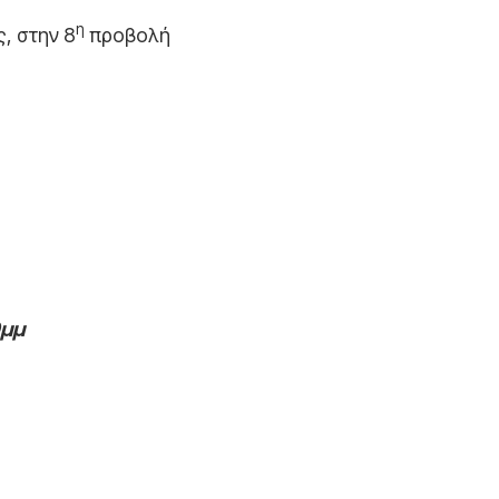
η
ς, στην 8
προβολή
μμ