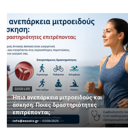
GOOD LIFE
Ήπια ανεπάρκεια μιτροειδούς και
άσκηση: Ποιες δραστηριότητες
επιτρέπονται;
info@exostis.gr
-
05/08/2026