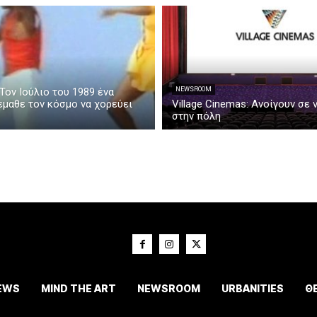
Τον Ιούλιο του 1989 ένα
NEWSROOM
εμαθε τον κόσμο να χορεύει
Village Cinemas: Ανοίγουν σε 
στην πόλη
EWS
MIND THE ART
NEWSROOM
URBANITIES
Θ