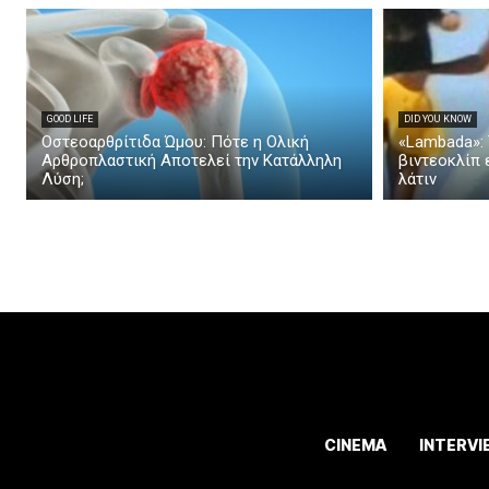
GOOD LIFE
DID YOU KNOW
Οστεοαρθρίτιδα Ώμου: Πότε η Ολική
«Lambada»: 
Αρθροπλαστική Αποτελεί την Κατάλληλη
βιντεοκλίπ 
Λύση;
λάτιν
CINEMA
INTERVI