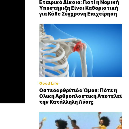
Εταιρικό Δίκαιο: Γιατί η Νομική
Υποστήριξη Είναι Καθοριστική
για Κάθε Σύγχρονη Επιχείρηση
Good Life
Οστεοαρθρίτιδα Ώμου: Πότε η
Ολική Αρθροπλαστική Αποτελεί
την Κατάλληλη Λύση;