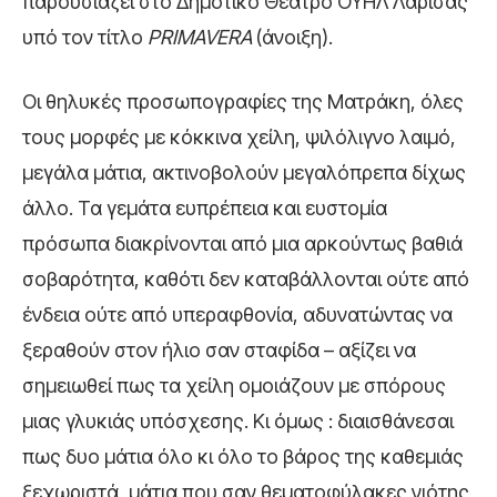
παρουσιάζει στο Δημοτικό Θέατρο ΟΥΗΛ Λάρισας
υπό τον τίτλο
PRIMAVERA
(άνοιξη).
Οι θηλυκές προσωπογραφίες της Ματράκη, όλες
τους μορφές με κόκκινα χείλη, ψιλόλιγνο λαιμό,
μεγάλα μάτια, ακτινοβολούν μεγαλόπρεπα δίχως
άλλο. Τα γεμάτα ευπρέπεια και ευστομία
πρόσωπα διακρίνονται από μια αρκούντως βαθιά
σοβαρότητα, καθότι δεν καταβάλλονται ούτε από
ένδεια ούτε από υπεραφθονία, αδυνατώντας να
ξεραθούν στον ήλιο σαν σταφίδα – αξίζει να
σημειωθεί πως τα χείλη ομοιάζουν με σπόρους
μιας γλυκιάς υπόσχεσης. Κι όμως : διαισθάνεσαι
πως δυο μάτια όλο κι όλο το βάρος της καθεμιάς
ξεχωριστά, μάτια που σαν θεματοφύλακες νιότης