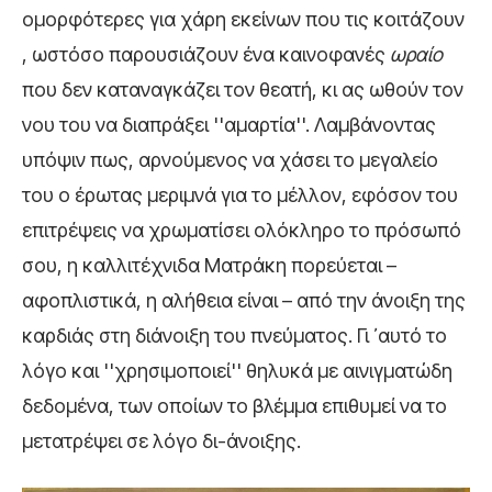
ομορφότερες για χάρη εκείνων που τις κοιτάζουν
, ωστόσο παρουσιάζουν ένα καινοφανές
ωραίο
που δεν καταναγκάζει τον θεατή, κι ας ωθούν τον
νου του να διαπράξει ''αμαρτία''. Λαμβάνοντας
υπόψιν πως, αρνούμενος να χάσει το μεγαλείο
του ο έρωτας μεριμνά για το μέλλον, εφόσον του
επιτρέψεις να χρωματίσει ολόκληρο το πρόσωπό
σου, η καλλιτέχνιδα Ματράκη πορεύεται –
αφοπλιστικά, η αλήθεια είναι – από την άνοιξη της
καρδιάς στη διάνοιξη του πνεύματος. Γι ᾿ αυτό το
λόγο και ''χρησιμοποιεί'' θηλυκά με αινιγματώδη
δεδομένα, των οποίων το βλέμμα επιθυμεί να το
μετατρέψει σε λόγο δι-άνοιξης.