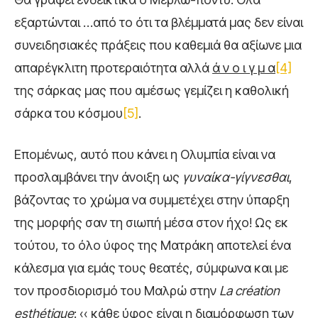
εξαρτώνται …από το ότι τα βλέμματά μας δεν είναι
συνειδησιακές πράξεις που καθεμιά θα αξίωνε μια
απαρέγκλιτη προτεραιότητα αλλά
ά ν ο ι γ μ α
[4]
της σάρκας μας που αμέσως γεμίζει η καθολική
σάρκα του κόσμου
[5]
.
Επομένως, αυτό που κάνει η Ολυμπία είναι να
προσλαμβάνει την άνοιξη ως
γυναίκα-γίγνεσθαι
,
βάζοντας το χρώμα να συμμετέχει στην ύπαρξη
της μορφής σαν τη σιωπή μέσα στον ήχο! Ως εκ
τούτου, το όλο ύφος της Ματράκη αποτελεί ένα
κάλεσμα για εμάς τους θεατές, σύμφωνα και με
τον προσδιορισμό του Μαλρώ στην
La
cr
é
ation
esth
é
tique
: ‹‹ κάθε ύφος είναι η διαμόρφωση των