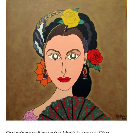
Θα γράψει ενδεικτικά ο Μερλώ-ποντύ: Όλα