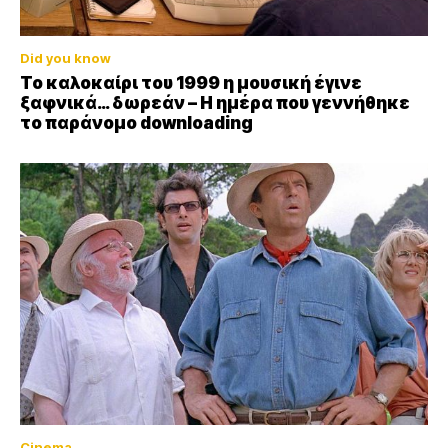
Did you know
Το καλοκαίρι του 1999 η μουσική έγινε
ξαφνικά… δωρεάν – Η ημέρα που γεννήθηκε
το παράνομο downloading
Cinema