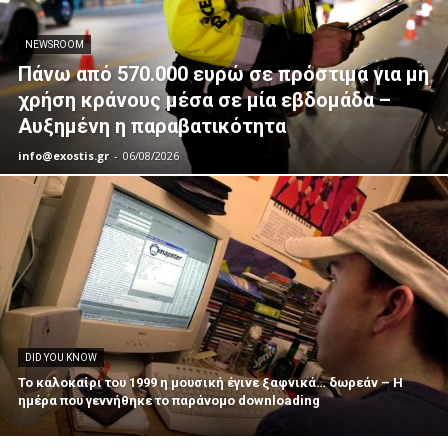
NEWSROOM
Πάνω από 570.000 ευρώ σε πρόστιμα για μη
χρήση κράνους μέσα σε μία εβδομάδα –
Αυξημένη η παραβατικότητα
info@exostis.gr
-
06/08/2026
DID YOU KNOW
Το καλοκαίρι του 1999 η μουσική έγινε ξαφνικά… δωρεάν – Η
ημέρα που γεννήθηκε το παράνομο downloading