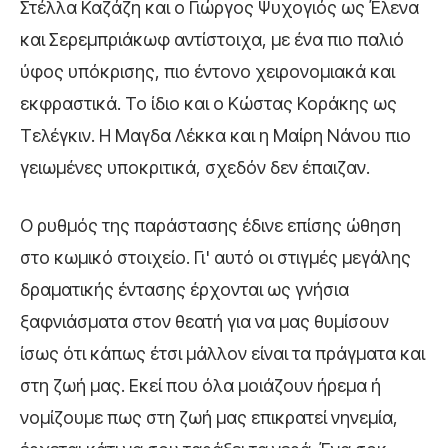
Στέλλα Καζάζη και ο Γιώργος Ψυχογιός ως Έλενα
και Σερεμπριάκωφ αντίστοιχα, με ένα πιο παλιό
ύφος υπόκρισης, πιο έντονο χειρονομιακά και
εκφραστικά. Το ίδιο και ο Κώστας Κοράκης ως
Τελέγκιν. Η Μαγδα Λέκκα και η Μαίρη Νάνου πιο
γειωμένες υποκριτικά, σχεδόν δεν έπαιζαν.
Ο ρυθμός της παράστασης έδινε επίσης ώθηση
στο κωμικό στοιχείο. Γι' αυτό οι στιγμές μεγάλης
δραματικής έντασης έρχονται ως γνήσια
ξαφνιάσματα στον θεατή για να μας θυμίσουν
ίσως ότι κάπως έτσι μάλλον είναι τα πράγματα και
στη ζωή μας. Εκεί που όλα μοιάζουν ήρεμα ή
νομίζουμε πως στη ζωή μας επικρατεί νηνεμία,