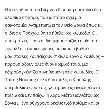
Η σκηνοθεσία του Γιώργου Κιμούλη προτείνει ένα
κλασικό στήσιμο, που ωστόσο έχει μια
καινοτομία. Αντιμετωπίζει τον Θείο Βάνια όπως κι
ο ίδιος ο Τσέχωφ θα το ήθελε, ως κωμωδία. Οι
υποκριτικές – αν και διαφέρουν ριζικά η μία από
την άλλη, κάποιες φορές σε ακραίο βαθμό
μάλιστα λες και παίζουν σ' άλλο έργο ο καθένας –
παρουσιάζουν όλες έναν κωμικό τόνο, μια
εξτραβαγκάντζα συνηθισμένη στις κωμωδίες. Ο
Τάσος Νούσιας πολύ θεατράλε, ο Κιμούλης
υπερβολικά φυσικός, γλιστρώντας ανάμεσα στο
παίζω και δεν παίζω, η Χαρά Μάτα Γιαννάτου ως
Σόνια μ' ένα σύγχρονο ρεαλιστικό παίξιμο και οι