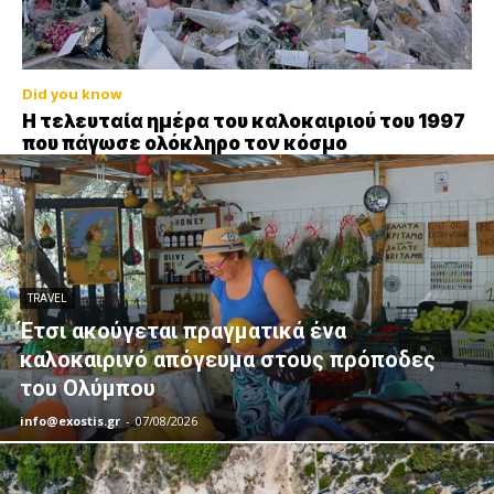
Did you know
Η τελευταία ημέρα του καλοκαιριού του 1997
που πάγωσε ολόκληρο τον κόσμο
TRAVEL
Έτσι ακούγεται πραγματικά ένα
καλοκαιρινό απόγευμα στους πρόποδες
του Ολύμπου
info@exostis.gr
-
07/08/2026