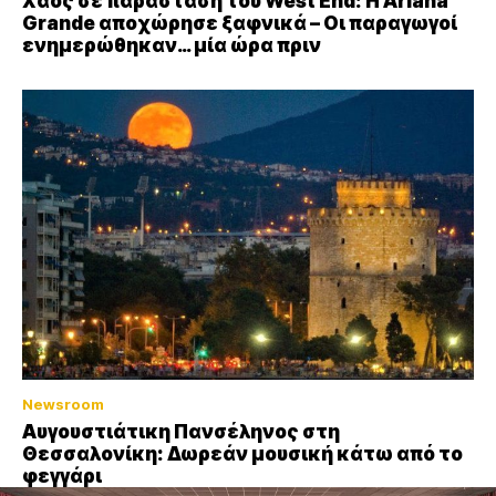
Xαος σε παράσταση του West End: Η Αriana
Grande αποχώρησε ξαφνικά – Οι παραγωγοί
ενημερώθηκαν… μία ώρα πριν
Newsroom
Αυγουστιάτικη Πανσέληνος στη
Θεσσαλονίκη: Δωρεάν μουσική κάτω από το
φεγγάρι