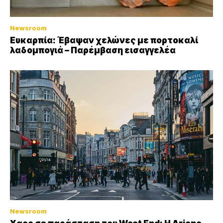
Newsroom
Ευκαρπία: Έβαψαν χελώνες με πορτοκαλί
λαδομπογιά – Παρέμβαση εισαγγελέα
Newsroom