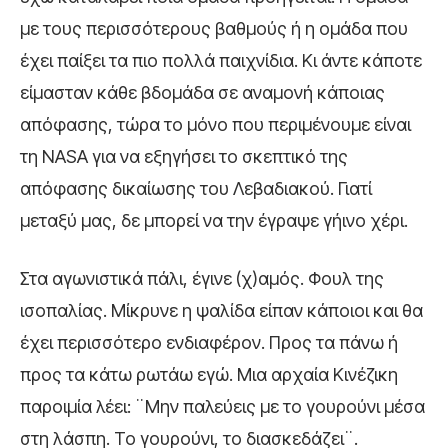
με τους περισσότερους βαθμούς ή η ομάδα που
έχει παίξει τα πιο πολλά παιχνίδια. Κι άντε κάποτε
είμασταν κάθε βδομάδα σε αναμονή κάποιας
απόφασης, τώρα το μόνο που περιμένουμε είναι
τη NASA για να εξηγήσει το σκεπτικό της
απόφασης δικαίωσης του Λεβαδιακού. Γιατί
μεταξύ μας, δε μπορεί να την έγραψε γήινο χέρι.
Στα αγωνιστικά πάλι, έγινε (χ)αμός. Φουλ της
ισοπαλίας. Μίκρυνε η ψαλίδα είπαν κάποιοι και θα
έχει περισσότερο ενδιαφέρον. Προς τα πάνω ή
προς τα κάτω ρωτάω εγώ. Μια αρχαία Κινέζικη
παροιμία λέει: ¨Μην παλεύεις με το γουρούνι μέσα
στη λάσπη. Το γουρούνι, το διασκεδάζει¨.