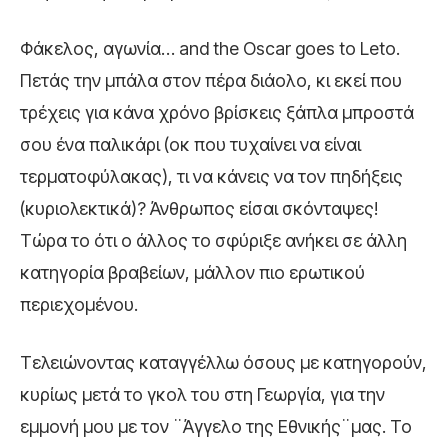
Φάκελος, αγωνία… and the Oscar goes to Leto.
Πετάς την μπάλα στον πέρα διάολο, κι εκεί που
τρέχεις για κάνα χρόνο βρίσκεις ξάπλα μπροστά
σου ένα παλικάρι (οκ που τυχαίνει να είναι
τερματοφύλακας), τι να κάνεις να τον πηδήξεις
(κυριολεκτικά)? Άνθρωπος είσαι σκόνταψες!
Τώρα το ότι ο άλλος το σφύριξε ανήκει σε άλλη
κατηγορία βραβείων, μάλλον πιο ερωτικού
περιεχομένου.
Τελειώνοντας καταγγέλλω όσους με κατηγορούν,
κυρίως μετά το γκολ του στη Γεωργία, για την
εμμονή μου με τον ¨Άγγελο της Εθνικής¨μας. Το