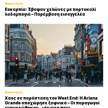
Newsroom
Ευκαρπία: Έβαψαν χελώνες με πορτοκαλί
λαδομπογιά – Παρέμβαση εισαγγελέα
Newsroom
Xαος σε παράσταση του West End: Η Αriana
Grande αποχώρησε ξαφνικά – Οι παραγωγοί
ενημερώθηκαν… μία ώρα πριν