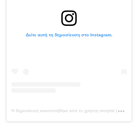
Δείτε αυτή τη δημοσίευση στο Instagram.
Η
δημοσίευση κοινοποιήθηκε από το χρήστη morphè (@morphe.kaz)