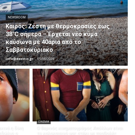
NEWSROOM
Καιρός: Ζέστη με θερμοκρασίες έως
38°C σήμερα – Έρχεται νέο κύμα
καύσωνα με 40άρια από το
Σαββατοκύριακο
info@exostis.gr
-
05/08/2026
CINEMA
κινά η δίκη
Ο θερινός κινηματογράφος Απόλλων είναι
 εδώλιο ο
το καλοκαιρινό μας στέκι με προβολές