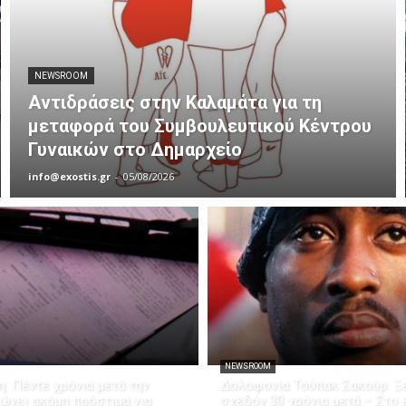
NEWSROOM
Αντιδράσεις στην Καλαμάτα για τη
μεταφορά του Συμβουλευτικού Κέντρου
Γυναικών στο Δημαρχείο
info@exostis.gr
-
05/08/2026
NEWSROOM
: Πέντε χρόνια μετά την
Δολοφονία Τούπακ Σακούρ: Ξε
ώνει ακόμη πρόστιμα για
σχεδόν 30 χρόνια μετά – Στο