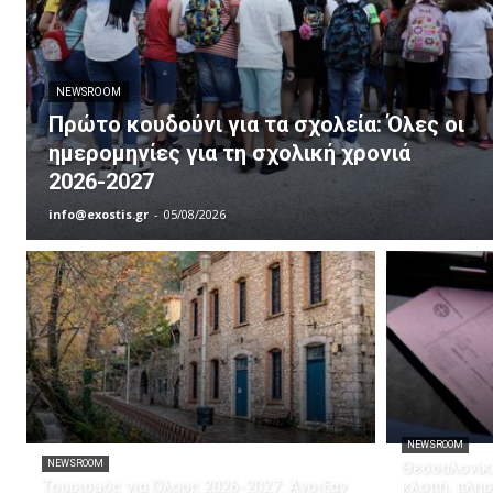
NEWSROOM
Πρώτο κουδούνι για τα σχολεία: Όλες οι
ημερομηνίες για τη σχολική χρονιά
2026-2027
info@exostis.gr
-
05/08/2026
NEWSROOM
NEWSROOM
Θεσσαλονίκη
Τουρισμός για Όλους 2026-2027: Άνοιξαν
κλοπή, πληρ