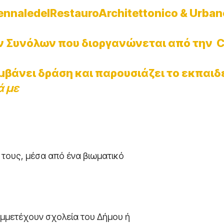
ennaledelRestauroArchitettonico & Urbano
ν Συνόλων που διοργανώνεται από την
C
βάνει δράση και παρουσιάζει το εκπαιδ
ά με
 τους, μέσα από ένα βιωματικό
υμμετέχουν σχολεία του Δήμου ή