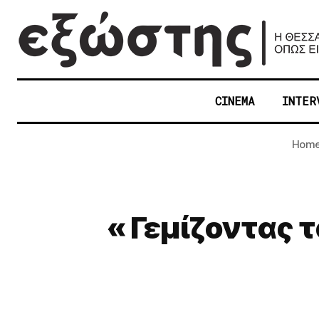
CINEMA
INTER
Hom
« Γεμίζοντας 