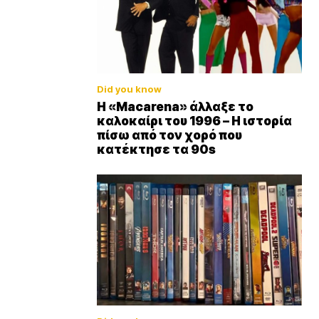
Did you know
Η «Macarena» άλλαξε το
καλοκαίρι του 1996 – Η ιστορία
πίσω από τον χορό που
κατέκτησε τα 90s