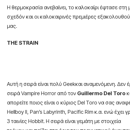
Η θερμοκρασία ανεβαίνει, το καλοκαίρι έφτασε στη 
σχεδόν και οι καλοκαιρινές πρεμιέρες εξακολουθού
μας.
ΤΗΕ
STRAIN
Αυτή η σειρά είναι πολύ Geekκαι αναμενόμενη. Δεν 
σειρά Vampire Horror από τον
Guillermo
Del
Toro
κ
απορείτε ποιος είναι ο κύριος Del Toro να σας αναφ
Hellboy II, Pan’s Labyrinth, Pacific Rim κ.α. ενώ έχει 
3 ταινίες Hobbit. Η σειρά είναι γεμάτη με στοιχεία