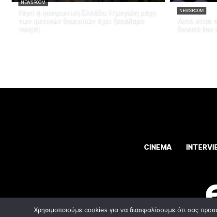
NEWSROOM
Νησί ή ηπειρωτική Ελλάδα; Η μεγάλη μάχη
NEWSROOM
των φετινών διακοπών έχει ξεκάθαρο
Αυτό είναι 
νικητή
δυνατό line u
CINEMA
INTERVI
Χρησιμοποιούμε cookies για να διασφαλίσουμε ότι σας προσ