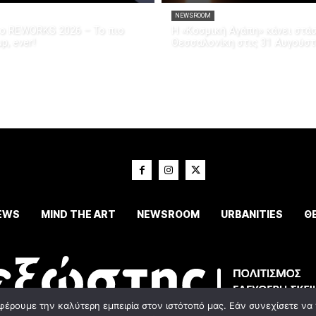
NEWSROOM
το REWORKS 2026 – Το πιο
Η «Κοσμική Αγάπη» κάνει στά
p, ever!
Θεσσαλονίκη στις 31 Αυγούσ
EWS
MIND THE ART
NEWSROOM
URBANITIES
Θ
φέρουμε την καλύτερη εμπειρία στον ιστότοπό μας. Εάν συνεχίσετε να χ