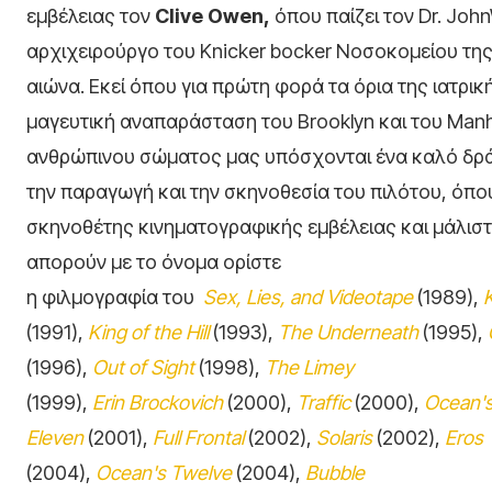
εμβέλειας τον
Clive
Owen
,
όπου παίζει τον Dr. John
αρχιχειρούργο του Knicker bocker Νοσοκομείου της
αιώνα. Εκεί όπου για πρώτη φορά τα όρια της ιατρικ
μαγευτική αναπαράσταση του Brooklyn και του Manh
ανθρώπινου σώματος μας υπόσχονται ένα καλό δρά
την παραγωγή και την σκηνοθεσία του πιλότου, όπου
σκηνοθέτης κινηματογραφικής εμβέλειας και μάλισ
απορούν με το όνομα ορίστε
η φιλμογραφία του
Sex, Lies, and Videotape
(1989),
(1991),
King of the Hill
(1993),
The Underneath
(1995),
(1996),
Out of Sight
(1998),
The Limey
(1999),
Erin Brockovich
(2000),
Traffic
(2000),
Ocean'
Eleven
(2001),
Full Frontal
(2002),
Solaris
(2002),
Eros
(2004),
Ocean's Twelve
(2004),
Bubble