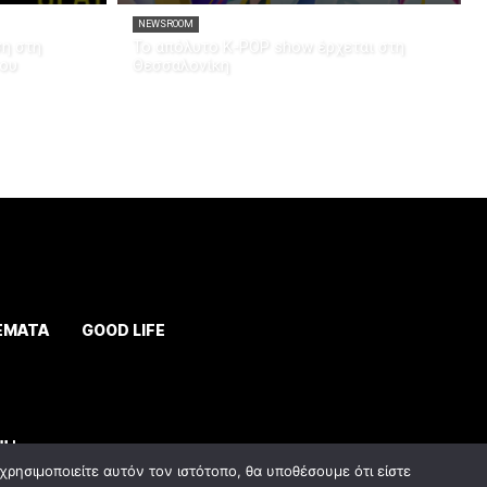
NEWSROOM
ση στη
Το απόλυτο K-POP show έρχεται στη
του
Θεσσαλονίκη
ΕΜΑΤΑ
GOOD LIFE
ρησιμοποιείτε αυτόν τον ιστότοπο, θα υποθέσουμε ότι είστε