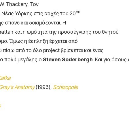
W. Thackery. Τον
ου
 Νέας Υόρκης στις αρχές του 20
ής σπάνε και δοκιμάζονται. Η
attan και η ωμότητα της προσσέγγισης του θνητού
μα. Όμως η έκπληξη έρχεται από
 πίσω από το όλο project βρίσκεται και ένας
τα πολύ μεγάλης ο
Steven
Soderbergh
. Και για όσους
Kafka
Gray's Anatomy
(1996),
Schizopolis
s