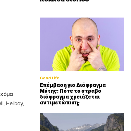
Good Life
Επέμβαση για Διάφραγμα
Μύτης: Πότε το στραβό
ακόμα
διάφραγμα χρειάζεται
αντιμετώπιση;
, Hellboy,