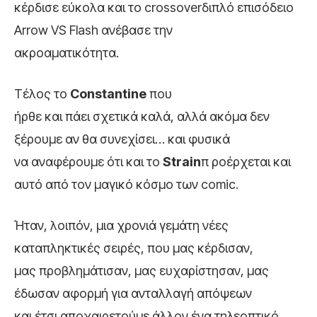
κέρδισε εύκολα και το crossoverδιπλό επισόδειο
Arrow VS Flash ανέβασε την
ακροαματικότητα.
Τέλος το
Constantine
που
ήρθε και πάει σχετικά καλά, αλλά ακόμα δεν
ξέρουμε αν θα συνεχίσει… και φυσικά
να αναφέρουμε ότι και το
Strain
π ροέρχεται και
αυτό από τον μαγικό κόσμο των comic.
Ήταν, λοιπόν, μια χρονιά γεμάτη νέες
καταπληκτικές σειρές, που μας κέρδισαν,
μας προβλημάτισαν, μας ευχαρίστησαν, μας
έδωσαν αφορμή για ανταλλαγή απόψεων
και έτσι αποχαιρετούμε άλλον ένα τηλεοπτικό