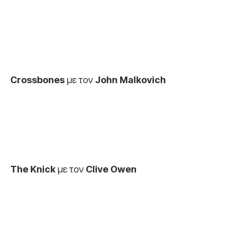
Crossbones
με
τον
John Malkovich
The Knick
με
τον
Clive Owen