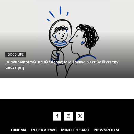
GOOD LIFE
Οι άνθρωποι τελικά αλλάζουν; Μια έρευνα 63 ετών δίνει την
απάντηση
CINEMA
INTERVIEWS
MIND THE ART
NEWSROOM