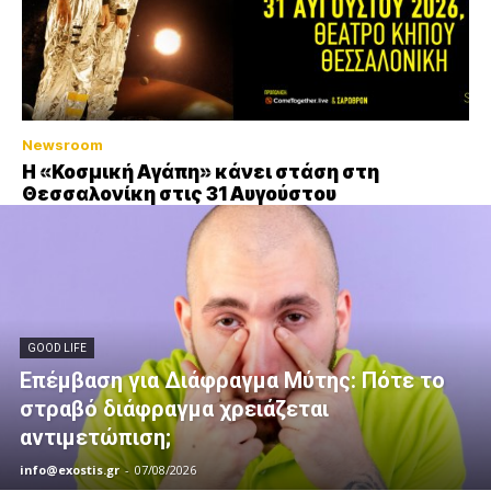
Newsroom
Η «Κοσμική Αγάπη» κάνει στάση στη
Θεσσαλονίκη στις 31 Αυγούστου
GOOD LIFE
Επέμβαση για Διάφραγμα Μύτης: Πότε το
στραβό διάφραγμα χρειάζεται
αντιμετώπιση;
info@exostis.gr
-
07/08/2026