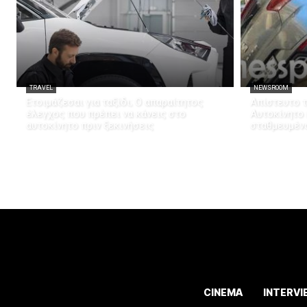
TRAVEL
NEWSROOM
Ετοιμάζεσαι για ταξίδι; Ο απαραίτητος
Απίστευτο τ
έλεγχος που πρέπει να κάνεις στο
Αυτοκίνητο
αυτοκίνητο πριν ξεκινήσεις
σταθμευμέν
CINEMA
INTERVI