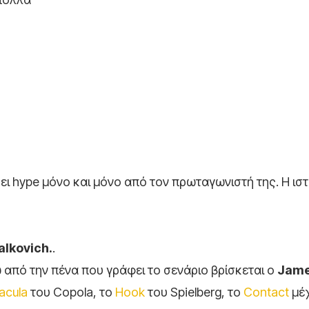
σει hype μόνο και μόνο από τον πρωταγωνιστή της. Η ισ
lkovich
.
.
ω από την πένα που γράφει το σενάριο βρίσκεται ο
Jam
acula
του Copola, το
Hook
του Spielberg, το
Contact
μέχ