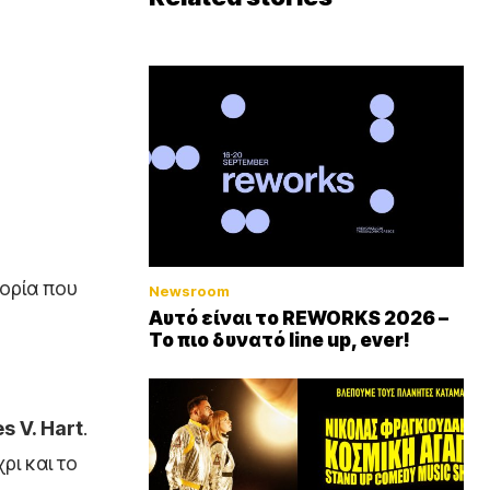
τορία που
Newsroom
Αυτό είναι το REWORKS 2026 –
Το πιο δυνατό line up, ever!
es
V
.
Hart
.
ρι και το