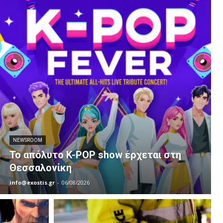
NEWSROOM
Το απόλυτο K-POP show έρχεται στη
Θεσσαλονίκη
info@exostis.gr
-
06/08/2026