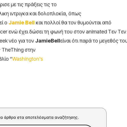
σε με τις πράξεις τις το
ικη ιντριγκα και δολοπλοκία, όπως
εί ο
Jamie Bell
και πολλοί θα τον θυμούνται από
cer ενώ έχει δώσει τη φωνή του στον animated Τεν Τεν
Geek νέο για τον
Jamie
Bell
είναι ότι παρά το μεγεθός το
ς TheThing στην
βλίο “
Washington's
α άρθρα στα αποτελέσματα αναζήτησης.