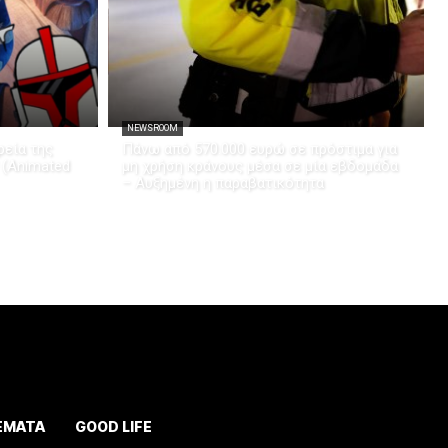
NEWSROOM
εία της
Πάνω από 570.000 ευρώ σε πρόστιμα για
 (Animated
μη χρήση κράνους μέσα σε μία εβδομάδα
– Αυξημένη η παραβατικότητα
ΕΜΑΤΑ
GOOD LIFE