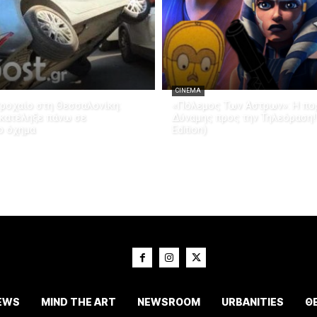
CINEMA
ροχαίο στη Θεσσαλονίκη:
«Πόλεμος Των Άστρων»: Η πορ
 κατέληξε πάνω σε
Δύναμης προς την Τηλεόραση!
ο όχημα
Edition)
EWS
MIND THE ART
NEWSROOM
URBANITIES
Θ