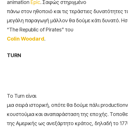
animation
Epic
. Σαφώς στηριγμένο
πάνω στον ηθοποιό και τις τεράστιες δυνατότητες τ
μεγάλη παραγωγή μάλλον θα δούμε κάτι δυνατό. Ησ
“
The Republic of Pirates”
του
Colin Woodard
.
Τ
URN
Το Turn είναι
μια σειρά ιστορική, οπότε θα δούμε πάλι productionv
κουστούμια και αναπαράσταση της εποχής. Τοποθετε
της Αμερικής ως ανεξάρτητο κράτος, δηλαδή το 1776