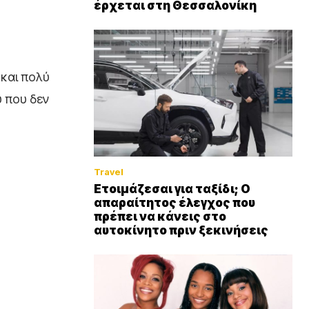
έρχεται στη Θεσσαλονίκη
 και πολύ
υ που δεν
Travel
Ετοιμάζεσαι για ταξίδι; Ο
απαραίτητος έλεγχος που
πρέπει να κάνεις στο
αυτοκίνητο πριν ξεκινήσεις