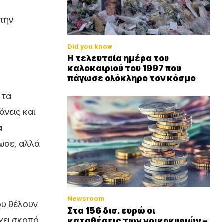
 την
Did you know
Η τελευταία ημέρα του
καλοκαιριού του 1997 που
πάγωσε ολόκληρο τον κόσμο
 τα
άνεις και
α
ίωσε, αλλά
Newsroom
ου θέλουν
Στα 156 δισ. ευρώ οι
έχει σκοπό
καταθέσεις των νοικοκυριών –