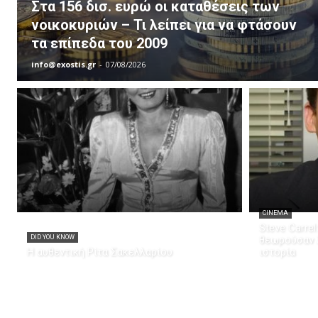
Στα 156 δισ. ευρώ οι καταθέσεις των
νοικοκυριών – Τι λείπει για να φτάσουν
τα επίπεδα του 2009
info@exostis.gr
-
07/08/2026
CINEMA
Steve Carrel
DID YOU KNOW
θεωρούσαν λ
Η αυθεντική Ρίτα Σακελλαρίου
ιστορία