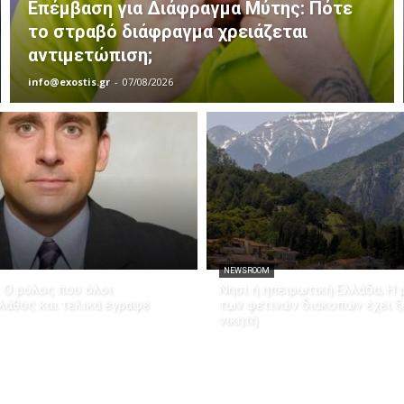
Επέμβαση για Διάφραγμα Μύτης: Πότε
το στραβό διάφραγμα χρειάζεται
αντιμετώπιση;
info@exostis.gr
-
07/08/2026
NEWSROOM
: Ο ρόλος που όλοι
Νησί ή ηπειρωτική Ελλάδα; Η 
άθος και τελικά έγραψε
των φετινών διακοπών έχει 
νικητή