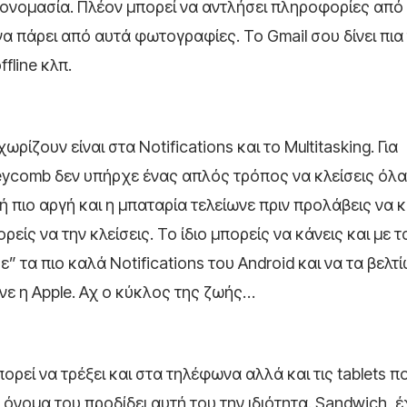
 ονομασία. Πλέον μπορεί να αντλήσει πληροφορίες από
α πάρει από αυτά φωτογραφίες. Το Gmail σου δίνει πια
fline κλπ.
ζουν είναι στα Notifications και το Multitasking. Για
eycomb δεν υπήρχε ένας απλός τρόπος να κλείσεις όλα
 πιο αργή και η μπαταρία τελείωνε πριν προλάβεις να κ
ίς να την κλείσεις. Το ίδιο μπορείς να κάνεις και με τ
ε” τα πιο καλά Notifications του Android και να τα βελτ
ανε η Apple. Αχ ο κύκλος της ζωής…
ρεί να τρέξει και στα τηλέφωνα αλλά και τις tablets π
ο όνομα του προδίδει αυτή του την ιδιότητα. Sandwich, 