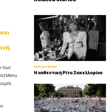
ώνει
ανή.
Did you know
το πως
Η αυθεντική Ρίτα Σακελλαρίου
oid Menu
ουμπί.
ον