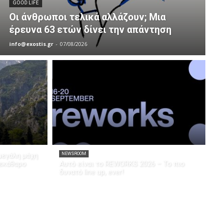
GOOD LIFE
Οι άνθρωποι τελικά αλλάζουν; Μια
έρευνα 63 ετών δίνει την απάντηση
info@exostis.gr
-
07/08/2026
μεγάλη μάχη
NEWSROOM
ξεκάθαρο
Αυτό είναι το REWORKS 2026 – Το πιο
δυνατό line up, ever!