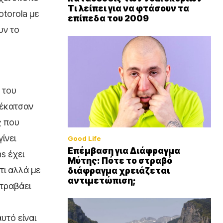
Τι λείπει για να φτάσουν τα
otorola με
επίπεδα του 2009
υν το
 του
 έκατσαν
ς που
ίνει
Good Life
Επέμβαση για Διάφραγμα
s έχει
Μύτης: Πότε το στραβό
τι αλλά με
διάφραγμα χρειάζεται
αντιμετώπιση;
 τραβάει
υτό είναι