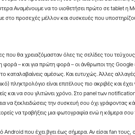
ύτερα Αναμένουμε να το υιοθετήσει πρώτο σε tablet η M
αμε στο προσεχές μέλλον και συσκευές που υποστηρίζο
ς που θα χρειαζόμασταν όλες τις σελίδες του τεύχους
η φορά – και για πρώτη φορά – οι άνθρωποι της Google
ό το καταλαβαίνεις αμέσως. Και ευτυχώς. Άλλες αλλαγέ
ό) πληκτρολόγιο είναι επιτέλους πιο ακριβές και έχει γ
 και να σου γλιτώνει χρόνο. Στο panel των notification
 πια να ξεκλειδώσεις την συσκευή σου όχι γράφοντας κά
πορείς να τραβήξεις μια φωτογραφία ενώ η κάμερα σου
 Android που έχει βγει έως σήμερα. Αν είσαι fan τους, α