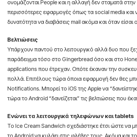
ονομάζονται People και η αλλαγή δεν σταματά στην
περισσότερες εφαρμογές όπως τα social media και ν
δυνατότητα να διαβάσεις mail ακόμα και όταν είσαι of
Βελτιώσεις
Υπάρχουν παντού στο λειτουργικό αλλά δυο που ξεχωρί
παράδειγμα τόσο στο Gingerbread όσο και στο Hon
applications που έτρεχαν. Οπότε έκαναν την συσκευή
πολλά. Επιτέλους τώρα όποια εφαρμογή δεν θες μπορε
Notifications. Μπορεί το iOS της Apple να “δανείστηκ
τώρα το Android “δανείζεται” τις βελτιώσεις που έκ
Ενώνει τα λειτουργικά τηλεφώνων και tablets
Το Ice Cream Sandwich σχεδιάστηκε έτσι ώστε να μπο
το Android να κυλάει στις φλέβες τους. Ακόμα και τ