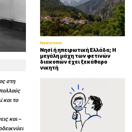
Newsroom
Νησί ή ηπειρωτική Ελλάδα; Η
μεγάλη μάχη των φετινών
διακοπών έχει ξεκάθαρο
νικητή
ος στη
 πολλούς
 και το
ις και –
οδεικνύει