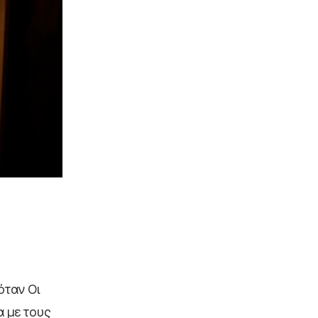
όταν Οι
α με τους