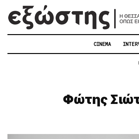
CINEMA
INTER
​Φώτης Σιώ