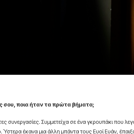
ές σου, ποια ήταν τα πρώτα βήματα;
τες συνεργασίες. Συμμετείχα σε ένα γκρουπάκι που λεγ
 Ύστερα έκανα μια άλλη μπάντα τους Ευοί Ευάν, έπαιξ