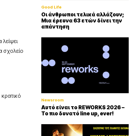
Good Life
Οι άνθρωποι τελικά αλλάζουν;
Μια έρευνα 63 ετών δίνει την
απάντηση
 λείψει
α σχολείο
ο κρατικό
Newsroom
Αυτό είναι το REWORKS 2026 –
Το πιο δυνατό line up, ever!