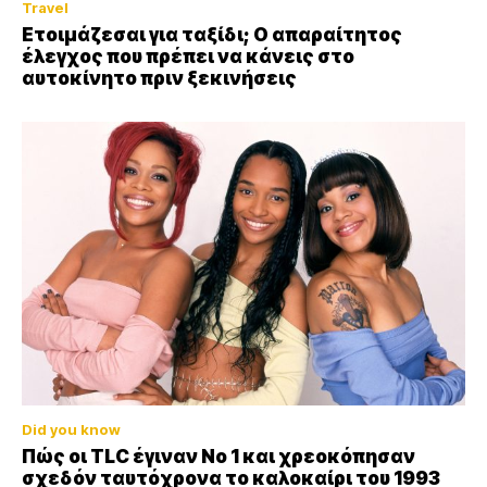
Travel
Ετοιμάζεσαι για ταξίδι; Ο απαραίτητος
έλεγχος που πρέπει να κάνεις στο
αυτοκίνητο πριν ξεκινήσεις
Did you know
Πώς οι TLC έγιναν Νο 1 και χρεοκόπησαν
σχεδόν ταυτόχρονα το καλοκαίρι του 1993