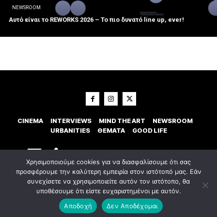
NEWSROOM
Αυτό είναι το REWORKS 2026 – Το πιο δυνατό line up, ever!
CINEMA
INTERVIEWS
MIND THE ART
NEWSROOM
URBANITIES
ΘΕΜΑΤΑ
GOOD LIFE
Χρησιμοποιούμε cookies για να διασφαλίσουμε ότι σας
προσφέρουμε την καλύτερη εμπειρία στον ιστότοπό μας. Εάν
συνεχίσετε να χρησιμοποιείτε αυτόν τον ιστότοπο, θα
υποθέσουμε ότι είστε ευχαριστημένοι με αυτόν.
© 2023 Εxostispress - All right reserved. Κατασκευή Ιστοσελίδας
idees
digital agency
Αποδοχή
Δεν Αποδέχομαι
Οροι χρήσης