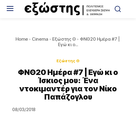
Home
Cinema
Εξώστης Θ
ΦΝΘ20 Ημέρα #7 | ​
Εγώ κι ο...
Εξώστης Θ
ΦΝΘ20 Ημέρα #7 | ​Εγώ κι ο
Ίσκιος μου: Ένα
ντοκιμαντέρ για τον Νίκο
Παπάζογλου
08/03/2018