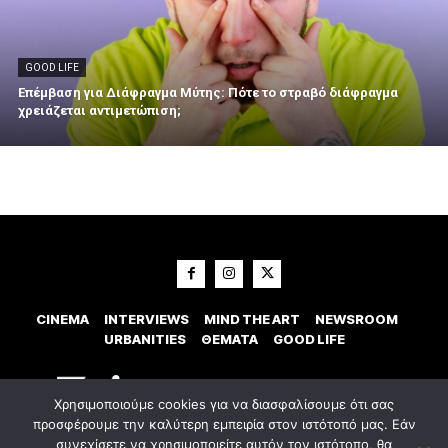
GOOD LIFE
Επέμβαση για Διάφραγμα Μύτης: Πότε το στραβό διάφραγμα
χρειάζεται αντιμετώπιση;
CINEMA
INTERVIEWS
MIND THE ART
NEWSROOM
URBANITIES
ΘΕΜΑΤΑ
GOOD LIFE
Χρησιμοποιούμε cookies για να διασφαλίσουμε ότι σας
προσφέρουμε την καλύτερη εμπειρία στον ιστότοπό μας. Εάν
συνεχίσετε να χρησιμοποιείτε αυτόν τον ιστότοπο, θα