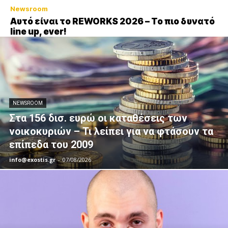
Newsroom
Αυτό είναι το REWORKS 2026 – Το πιο δυνατό
line up, ever!
NEWSROOM
Στα 156 δισ. ευρώ οι καταθέσεις των
νοικοκυριών – Τι λείπει για να φτάσουν τα
επίπεδα του 2009
info@exostis.gr
-
07/08/2026