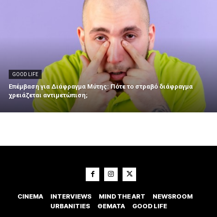
GOOD LIFE
Επέμβαση για Διάφραγμα Μύτης: Πότε το στραβό διάφραγμα
χρειάζεται αντιμετώπιση;
CINEMA
INTERVIEWS
MIND THE ART
NEWSROOM
URBANITIES
ΘΕΜΑΤΑ
GOOD LIFE