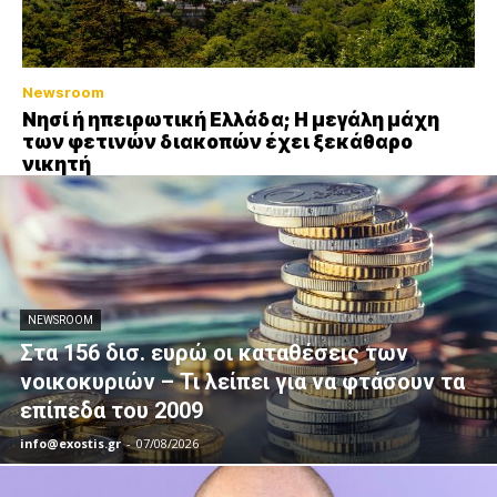
Newsroom
Νησί ή ηπειρωτική Ελλάδα; Η μεγάλη μάχη
των φετινών διακοπών έχει ξεκάθαρο
νικητή
NEWSROOM
Στα 156 δισ. ευρώ οι καταθέσεις των
νοικοκυριών – Τι λείπει για να φτάσουν τα
επίπεδα του 2009
info@exostis.gr
-
07/08/2026