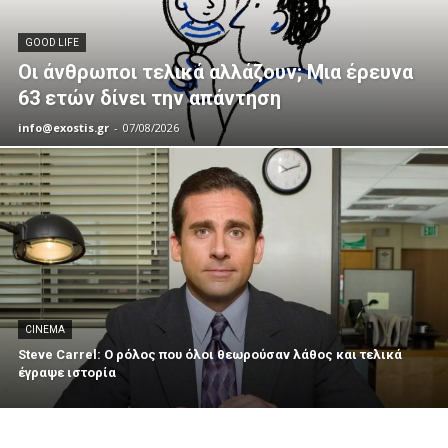
GOOD LIFE
Οι άνθρωποι τελικά αλλάζουν; Μια έρευνα
63 ετών δίνει την απάντηση
info@exostis.gr
-
07/08/2026
CINEMA
Steve Carrel: Ο ρόλος που όλοι θεωρούσαν λάθος και τελικά
έγραψε ιστορία