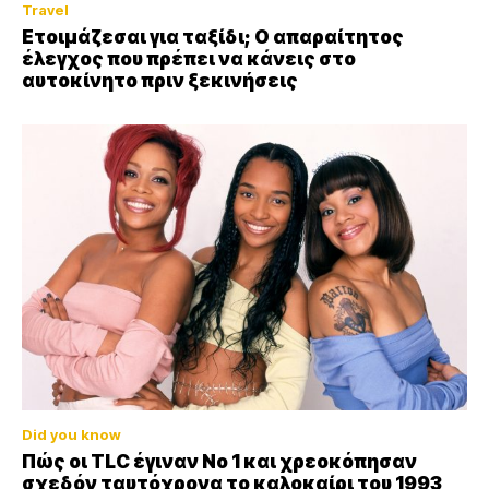
Travel
Ετοιμάζεσαι για ταξίδι; Ο απαραίτητος
έλεγχος που πρέπει να κάνεις στο
αυτοκίνητο πριν ξεκινήσεις
Did you know
Πώς οι TLC έγιναν Νο 1 και χρεοκόπησαν
σχεδόν ταυτόχρονα το καλοκαίρι του 1993