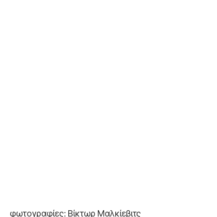
φωτογραφίες: Βίκτωρ Μαλκίεβιτς