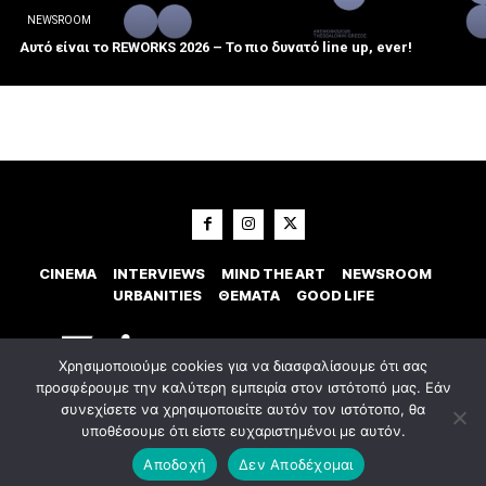
NEWSROOM
Αυτό είναι το REWORKS 2026 – Το πιο δυνατό line up, ever!
CINEMA
INTERVIEWS
MIND THE ART
NEWSROOM
URBANITIES
ΘΕΜΑΤΑ
GOOD LIFE
Χρησιμοποιούμε cookies για να διασφαλίσουμε ότι σας
προσφέρουμε την καλύτερη εμπειρία στον ιστότοπό μας. Εάν
συνεχίσετε να χρησιμοποιείτε αυτόν τον ιστότοπο, θα
υποθέσουμε ότι είστε ευχαριστημένοι με αυτόν.
© 2023 Εxostispress - All right reserved. Κατασκευή Ιστοσελίδας
idees
digital agency
Αποδοχή
Δεν Αποδέχομαι
Οροι χρήσης