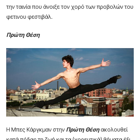
την ταινία που άνοιξε τον χορό των προβολών του
φετινου φεστιβάλ.
Πρώτη Θέση
Η Μπες Κάργκμαν στην
Πρώτη Θέση
ακολουθεί
κατά πόδας τη ζωή και τα (χορευτικά) βήματα έξι