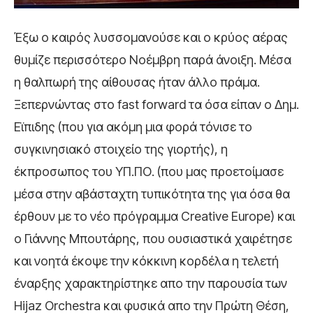
Έξω ο καιρός λυσσομανούσε και ο κρύος αέρας
θυμίζε περισσότερο Νοέμβρη παρά άνοιξη. Μέσα
η θαλπωρή της αίθουσας ήταν άλλο πράμα.
Ξεπερνώντας στο fast forward τα όσα είπαν ο Δημ.
Εϊπιδης (που για ακόμη μια φορά τόνισε το
συγκινησιακό στοιχείο της γιορτής), η
έκπροσωπος του ΥΠ.ΠΟ. (που μας προετοίμασε
μέσα στην αβάσταχτη τυπικότητα της για όσα θα
έρθουν με το νέο πρόγραμμα Creative Europe) και
ο Γιάννης Μπουτάρης, που ουσιαστικά χαιρέτησε
και νοητά έκοψε την κόκκινη κορδέλα η τελετή
έναρξης χαρακτηρίστηκε απο την παρουσία των
Hijaz Orchestra και φυσικά απο την Πρώτη Θέση,