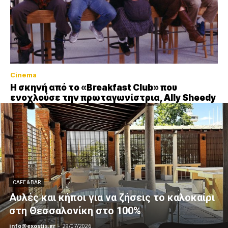
Cinema
Η σκηνή από το «Breakfast Club» που
ενοχλούσε την πρωταγωνίστρια, Ally Sheedy
CAFE & BAR
Αυλές και κήποι για να ζήσεις το καλοκαίρι
στη Θεσσαλονίκη στο 100%
info@exostis.gr
-
29/07/2026