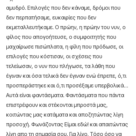
αμυδρό. Επιλογές που δεν κάναμε, δρόμοι που
δεν περπατήσαμε, ευκαιρίες που δεν
εκμεταλλευτήκαμε. Ο πρώην, η πρώην του νυν, ο
φίλος που απογοήτευσε, ο συμφοιτητής που
μαχαίρωσε πισώπλατα, η φίλη που πρόδωσε, οι
επιλογές που κόστισαν, οι σχέσεις που
τελείωσαν, ο νυν που πλήγωσε, τα λάθη που
έγιναν και όσα τελικά δεν έγιναν ενώ έπρεπε, ό,τι
προσπεράστηκε και ό,τι προσέξαμε υπερβολικά…
Αυτά είναι φαντάσματα. Φαντάσματα που πάντα
επιστρέφουν και στέκονται μπροστά μας,
κοιτώντας μας κατάματα και αποζητώντας λίγη
προσοχή. Φωνάζοντας Είμαι εδώ! και απαιτώντας
λίγη απο τη σημασία σου. Για λίγο. Τόσο όσο να