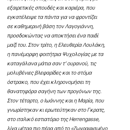
εξαιρετικές σπουδές και καριέρα, που
εγκατέλειψε τα πάντα για να φροντίζει
σε καθημερινή βάση τον Λαγογιάννη,
προσδοκώντας να αποκτήσει ένα παιδί
μαζί του. Στον τρίτο, η Ελευθερία Λουλάκη,
η πανέμορφη φοιτήτρια Ψυχολογίας με τα
καταγάλανα μάτια σαν τ’ ουρανού, τις
μολυβένιες βλεφαρίδες και το στόμα
όστρακο, που έχει κληρονομήσει τη
θανατηφόρα σαγήνη των προγόνων της.
Στον τέταρτο, ο Ιωάννης και η Μαρία, που
γνωρίστηκαν κι ερωτεύτηκαν στο Γκρατς,
στο ιταλικό εστιατόριο της
Herrengasse
,
λίγα μέτρα πιο πέρα από το «ζωγραφισμένο