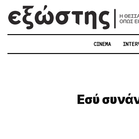
CINEMA
INTER
Εσύ συνά