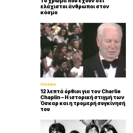
Το χρώμα που έχουν δει
ελάχιστοι άνθρωποι στον
κόσμο
Cinema
12 λεπτά όρθιοι για τον Charlie
Chaplin – Η ιστορική στιγμή των
Όσκαρ και η τρομερή συγκίνησή
του