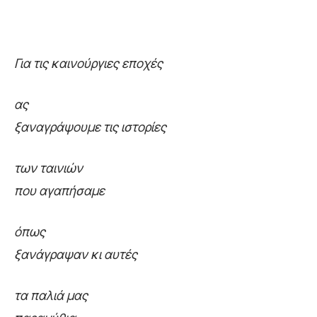
Για τις καινούργιες εποχές
α
ς
ξαναγράψουμε τις ιστορίες
τ
ων ταινιών
που αγαπήσαμε
ό
πως
ξανάγραψαν κι αυτές
τ
α παλιά μας