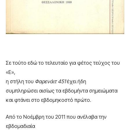
Σε τούτο εδώ το τελευταίο για φέτος τεύχος του
«Ε»,
η στήλη του
Φαρενάιτ 451
έχει ήδη
συμπληρώσει αισίως τα εβδομήντα σημειώματα
και φτάνει στο εβδομηκοστό πρώτο.
Από το Νοέμβρη του 2011 που ανέλαβα την
εβδομαδιαία