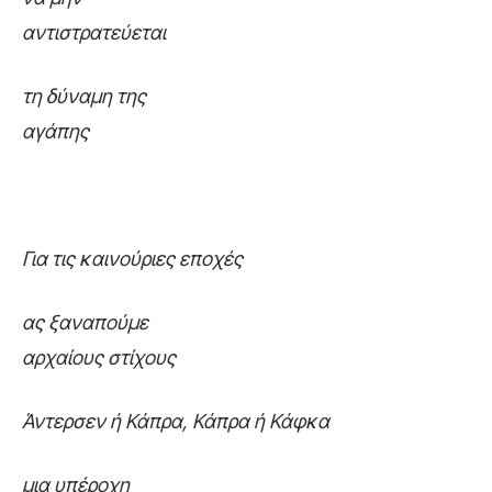
αντιστρατεύεται
τ
η δύναμη της
αγάπης
Για τις καινούριες εποχές
α
ς ξαναπούμε
αρχαίους στίχους
Άντερσεν ή Κάπρα, Κάπρα ή Κάφκα
μ
ια υπέροχη