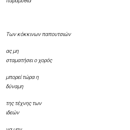
παραμύθια
Των κόκκινων παπουτσιών
α
ς μη
σταματήσει ο χορός
μ
πορεί τώρα η
δύναμη
τ
ης τέχνης των
ιδεών
ν
α μην