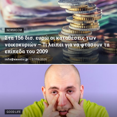
NEWSROOM
Στα 156 δισ. ευρώ οι καταθέσεις των
νοικοκυριών – Τι λείπει για να φτάσουν τα
επίπεδα του 2009
info@exostis.gr
-
07/08/2026
GOOD LIFE