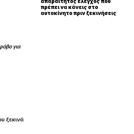
απαραίτητος έλεγχος που
πρέπει να κάνεις στο
αυτοκίνητο πριν ξεκινήσεις
φόβο για
ου ξεκινά