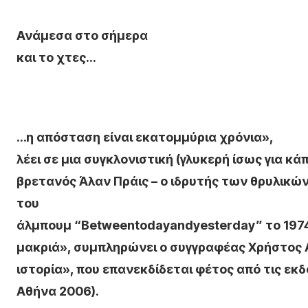
Ανάμεσα στο σήμερα
και το χτες…
…η απόσταση είναι εκατομμύρια χρόνια»,
λέει σε μια συγκλονιστική (γλυκερή ίσως για κ
βρετανός Άλαν Πράις – ο ιδρυτής των θρυλικών
του
άλμπουμ “
Between
today
and
yesterday
” το 197
μακριά», συμπληρώνει ο συγγραφέας Χρήστος 
ιστορία», που επανεκδίδεται φέτος από τις εκδ
Αθήνα 2006).