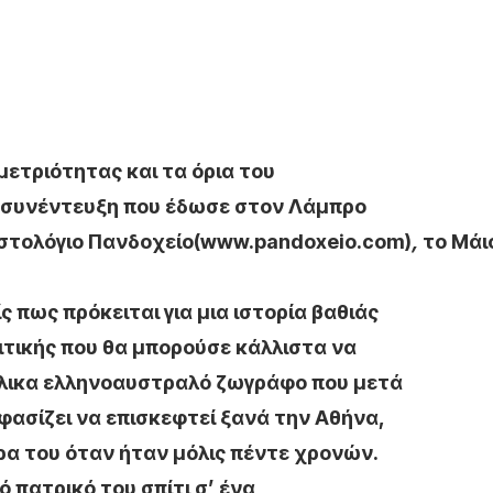
μετριότητας και τα όρια του
σε συνέντευξη που έδωσε στον Λάμπρο
ιστολόγιο
Πανδοχείο
(
www
.
pandoxeio
.
com
)
,
το Μάι
 πως πρόκειται για μια ιστορία βαθιάς
τικής που θα μπορούσε κάλλιστα να
ήλικα ελληνοαυστραλό ζωγράφο που μετά
ασίζει να επισκεφτεί ξανά την Αθήνα,
ρα του όταν ήταν μόλις πέντε χρονών.
 πατρικό του σπίτι σ’ ένα