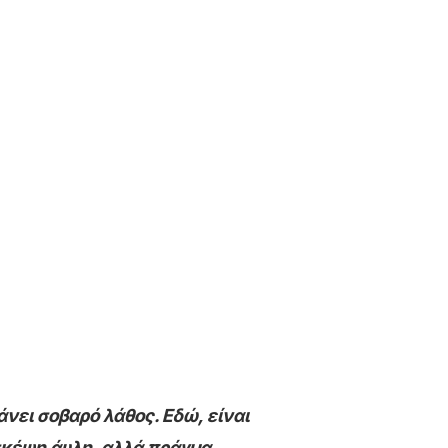
νει σοβαρό λάθος. Εδώ, είναι
σκέψη άυλη, αλλά πράγμα