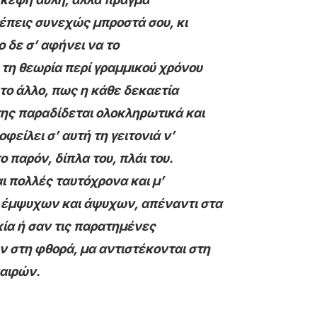
λέπεις συνεχώς μπροστά σου, κι
ο δε σ’ αφήνει να το
 τη θεωρία περί γραμμικού χρόνου
το άλλο, πως η κάθε δεκαετία
 της παραδίδεται ολοκληρωτικά και
οφείλει σ’ αυτή τη γειτονιά ν’
ο παρόν, δίπλα του, πλάι του.
αι πολλές ταυτόχρονα και μ’
 έμψυχων και άψυχων, απέναντι στα
κία ή σαν τις παρατημένες
 στη φθορά, μα αντιστέκονται στη
αιρών.