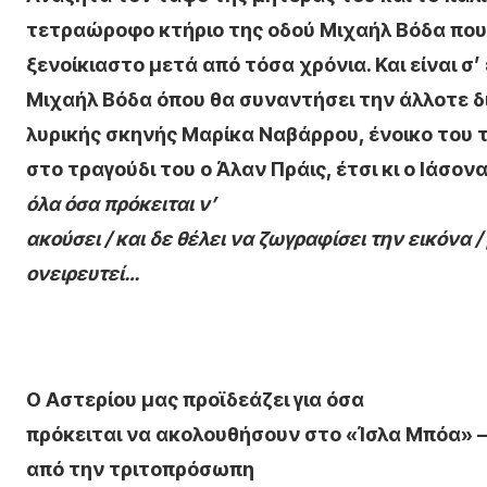
τετραώροφο κτήριο της οδού Μιχαήλ Βόδα που
ξενοίκιαστο μετά από τόσα χρόνια. Και είναι σ’
Μιχαήλ Βόδα όπου θα συναντήσει την άλλοτε 
λυρικής σκηνής Μαρίκα Ναβάρρου, ένοικο του τ
στο τραγούδι του ο Άλαν Πράις, έτσι κι ο Ιάσο
όλα όσα πρόκειται ν’
ακούσει / και δε θέλει να ζωγραφίσει την εικόνα /
ονειρευτεί…
Ο Αστερίου μας προϊδεάζει για όσα
πρόκειται να ακολουθήσουν στο «Ίσλα Μπόα»
από την τριτοπρόσωπη