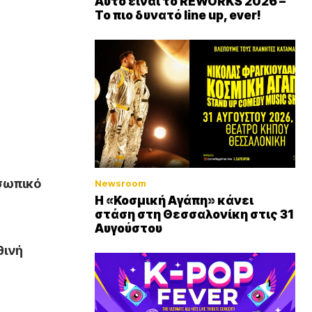
Αυτό είναι το REWORKS 2026 –
Το πιο δυνατό line up, ever!
σωπικό
Newsroom
Η «Κοσμική Αγάπη» κάνει
στάση στη Θεσσαλονίκη στις 31
Αυγούστου
θινή