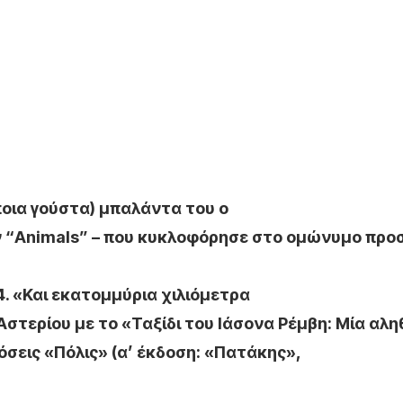
άποια γούστα) μπαλάντα του ο
 “
Animals
” – που κυκλοφόρησε στο ομώνυμο προ
4. «Και εκατομμύρια χιλιόμετρα
Αστερίου με
το «Ταξίδι του Ιάσονα Ρέμβη: Μία αλη
όσεις «Πόλις» (α’ έκδοση: «Πατάκης»,