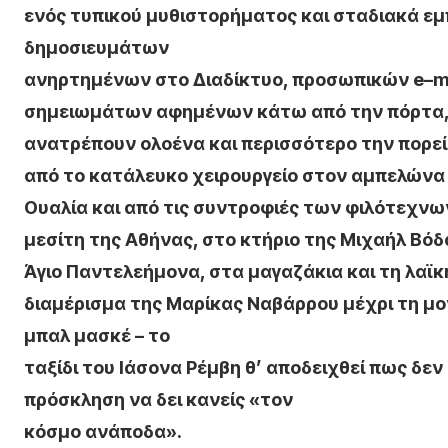
ενός τυπικού μυθιστορήματος και σταδιακά εμ
δημοσιευμάτων
ανηρτημένων στο Διαδίκτυο, προσωπικών
e
–
m
σημειωμάτων αφημένων κάτω από την πόρτα, 
ανατρέπουν ολοένα και περισσότερο την πορεία 
από το κατάλευκο χειρουργείο στον αμπελώνα 
Ουαλία και από τις συντροφιές των φιλότεχν
μεσίτη της Αθήνας, στο κτήριο της Μιχαήλ Βόδ
Άγιο Παντελεήμονα, στα μαγαζάκια και τη λαϊκή
διαμέρισμα της Μαρίκας Ναβάρρου μέχρι τη μο
μπαλ μασκέ
– το
ταξίδι του Ιάσονα Ρέμβη θ’ αποδειχθεί πως δεν 
πρόσκληση να δει κανείς «τον
κόσμο ανάποδα».