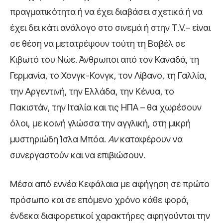
πραγματικότητα ή να έχει διαβάσει σχετικά ή να
έχει δει κάτι ανάλογο στο σινεμά ή στην T.V.– είναι
σε θέση να μετατρέψουν τούτη τη Βαβέλ σε
Κιβωτό του Νώε. Άνθρωποι από τον Καναδά, τη
Γερμανία, το Χονγκ-Κονγκ, τον Λίβανο, τη Γαλλία,
την Αργεντινή, την Ελλάδα, την Κένυα, το
Πακιστάν, την Ιταλία και τις ΗΠΑ – θα χωρέσουν
όλοι, με κοινή γλώσσα την αγγλική, στη μικρή
μυστηριώδη Ίσλα Μπόα.
Αν
καταφέρουν να
συνεργαστούν και να επιβιώσουν.
Μέσα από εννέα Κεφάλαια με αφήγηση σε πρώτο
πρόσωπο και σε επόμενο χρόνο κάθε φορά,
ένδεκα διαφορετικοί χαρακτήρες αφηγούνται την