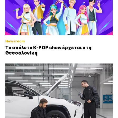
Newsroom
Το απόλυτο K-POP show έρχεται στη
Θεσσαλονίκη