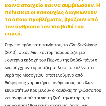
κοινά στοιχεία και να συμβιώσουν. Η
πείνα και οι κακουχίες διογκώνουν
τα όποια προβλήματα, βγάζουν από
τον άνθρωπο τον πιο βαθύ του
εαυτό.
Στην πιο πρόσφατη ταινία του, το
Film
Socialisme
(2010), ο Ζαν Λικ Γκοντάρ παρουσιάζει μια
μοντέρνα εκδοχή του Πύργου της Βαβέλ πάνω σ’
ένα σύγχρονο κρουαζιερόπλοιο που πλέει στα
νερά της Μεσογείου, αποτελούμενο από
διάφορους χαρακτήρες, ανθρώπους ποικίλων
εθνικοτήτων που μιλούν ο καθένας τη γλώσσα του
και αναρωτιούνται για τη ζωή, την ιστορία, το
ένοχο παρελθόν και το σκοτεινό, δυσοίωνο