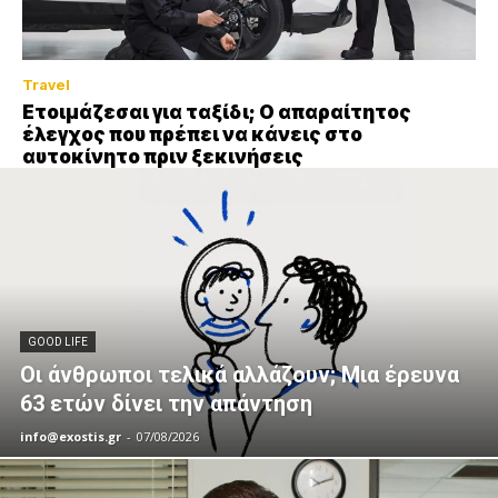
Travel
Ετοιμάζεσαι για ταξίδι; Ο απαραίτητος
έλεγχος που πρέπει να κάνεις στο
αυτοκίνητο πριν ξεκινήσεις
GOOD LIFE
Οι άνθρωποι τελικά αλλάζουν; Μια έρευνα
63 ετών δίνει την απάντηση
info@exostis.gr
-
07/08/2026