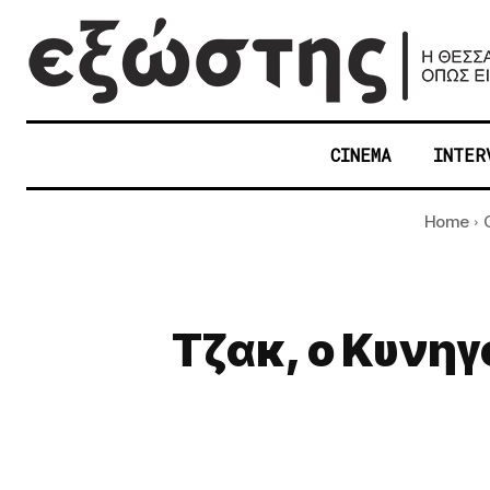
CINEMA
INTER
Home
Τζακ, ο Κυνηγό