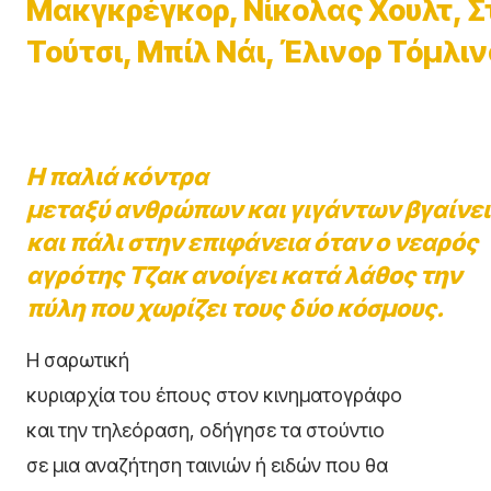
Μακγκρέγκορ, Νίκολας Χουλτ, Σ
Τούτσι, Μπίλ Νάι, Έλινορ Τόμλι
Η παλιά κόντρα
μεταξύ ανθρώπων και γιγάντων βγαίνει
και πάλι στην επιφάνεια όταν ο νεαρός
αγρότης Τζακ ανοίγει κατά λάθος την
πύλη που χωρίζει τους δύο κόσμους.
Η σαρωτική
κυριαρχία του έπους στον κινηματογράφο
και την τηλεόραση, οδήγησε τα στούντιο
σε μια αναζήτηση ταινιών ή ειδών που θα