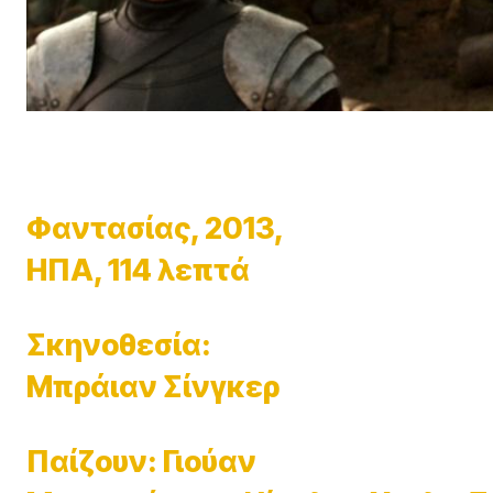
Φαντασίας, 2013,
ΗΠΑ, 114 λεπτά
Σκηνοθεσία:
Μπράιαν Σίνγκερ
Παίζουν: Γιούαν