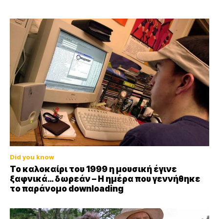
Did you know
Το καλοκαίρι του 1999 η μουσική έγινε
ξαφνικά… δωρεάν – Η ημέρα που γεννήθηκε
το παράνομο downloading