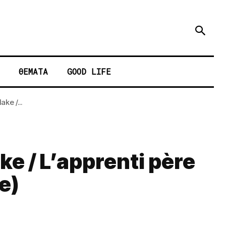
ΘΕΜΑΤΑ
GOOD LIFE
ke /...
e / L’apprenti père
e)