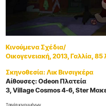
Κινούμενα Σχέδια/
Οικογενειακή, 2013, Γαλλία, 85
Σκηνοθεσία: Λικ Βινσιγκέρα
Αίθουσες: Odeon Πλατεία
3, Village Cosmos 4-6, Ster Μακ
Ταινία κινουμένων