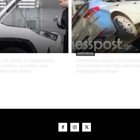
NEWSROOM
 για ταξίδι; Ο απαραίτητος
Απίστευτο τροχαίο στη Θεσσα
 πρέπει να κάνεις στο
Αυτοκίνητο κατέληξε πάνω σε
πριν ξεκινήσεις
σταθμευμένο όχημα