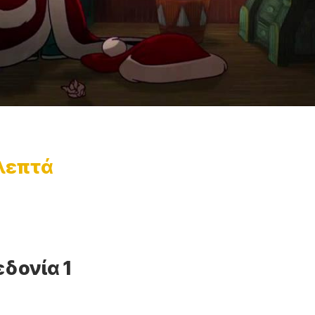
 λεπτά
εδονία 1