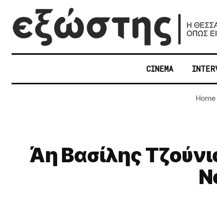
CINEMA
INTER
Home
Άη Βασίλης Τζούνιο
N