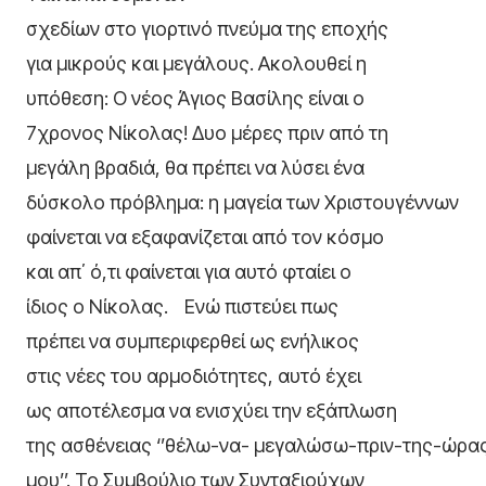
σχεδίων στο γιορτινό πνεύμα της εποχής
για μικρούς και μεγάλους. Ακολουθεί η
υπόθεση: Ο νέος Άγιος Βασίλης είναι o
7χρονος Νίκολας! Δυο μέρες πριν από τη
μεγάλη βραδιά, θα πρέπει να λύσει ένα
δύσκολο πρόβλημα: η μαγεία των Χριστουγέννων
φαίνεται να εξαφανίζεται από τον κόσμο
και απ΄ ό,τι φαίνεται για αυτό φταίει ο
ίδιος ο Νίκολας. Ενώ πιστεύει πως
πρέπει να συμπεριφερθεί ως ενήλικος
στις νέες του αρμοδιότητες, αυτό έχει
ως αποτέλεσμα να ενισχύει την εξάπλωση
της ασθένειας ‘’θέλω-να- μεγαλώσω-πριν-της-ώρα
μου’’. Το Συμβούλιο των Συνταξιούχων