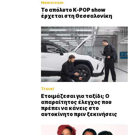
Newsroom
Το απόλυτο K-POP show
έρχεται στη Θεσσαλονίκη
Travel
Ετοιμάζεσαι για ταξίδι; Ο
απαραίτητος έλεγχος που
πρέπει να κάνεις στο
αυτοκίνητο πριν ξεκινήσεις