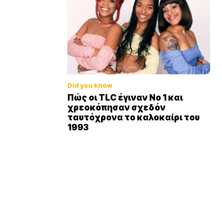
Did you know
Πώς οι TLC έγιναν Νο 1 και
χρεοκόπησαν σχεδόν
ταυτόχρονα το καλοκαίρι του
1993