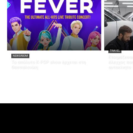
TRAVEL
NEWSROOM
Ετοιμάζεσαι
Το απόλυτο K-POP show έρχεται στη
έλεγχος που
Θεσσαλονίκη
αυτοκίνητο 