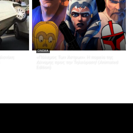
CINEMA
λονίκη:
«Πόλεμος Των Άστρων»: Η πορεία της
Δύναμης προς την Τηλεόραση! (Animated
Edition)