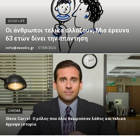
GOOD LIFE
Οι άνθρωποι τελικά αλλάζουν; Μια έρευνα
63 ετών δίνει την απάντηση
info@exostis.gr
-
07/08/2026
CINEMA
Steve Carrel: Ο ρόλος που όλοι θεωρούσαν λάθος και τελικά
έγραψε ιστορία