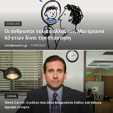
GOOD LIFE
Οι άνθρωποι τελικά αλλάζουν; Μια έρευνα
63 ετών δίνει την απάντηση
info@exostis.gr
-
07/08/2026
CINEMA
Steve Carrel: Ο ρόλος που όλοι θεωρούσαν λάθος και τελικά
έγραψε ιστορία