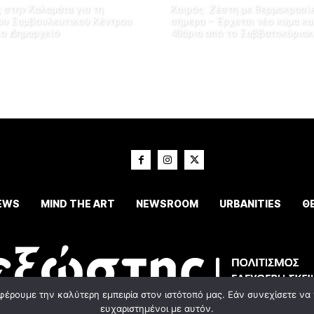
 στην Καλαμάτα για τη
Καιρός: Ζέστη με θερμοκρασί
ου Συμβουλευτικού Κέντρου
σήμερα – Έρχεται νέο κύμα κ
το Δημαρχείο
40άρια από το Σαββατοκύριακ
EWS
MIND THE ART
NEWSROOM
URBANITIES
Θ
φέρουμε την καλύτερη εμπειρία στον ιστότοπό μας. Εάν συνεχίσετε να χ
ευχαριστημένοι με αυτόν.