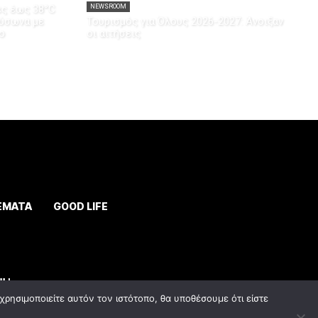
ες έως 38°C
NEWSROOM
αύσωνα με
Τουρισμός για Όλους 2026-2027: Άνοιξαν
ο
οι αιτήσεις
ΕΜΑΤΑ
GOOD LIFE
ρησιμοποιείτε αυτόν τον ιστότοπο, θα υποθέσουμε ότι είστε