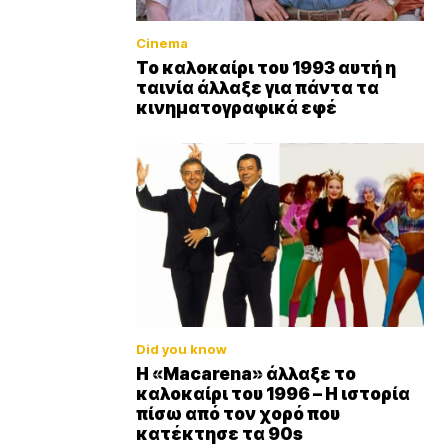
Cinema
Το καλοκαίρι του 1993 αυτή η
ταινία άλλαξε για πάντα τα
κινηματογραφικά εφέ
Did you know
Η «Macarena» άλλαξε το
καλοκαίρι του 1996 – Η ιστορία
πίσω από τον χορό που
κατέκτησε τα 90s