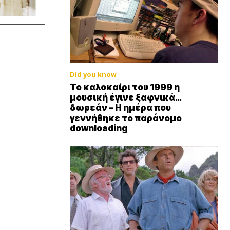
Did you know
Το καλοκαίρι του 1999 η
μουσική έγινε ξαφνικά…
δωρεάν – Η ημέρα που
γεννήθηκε το παράνομο
downloading