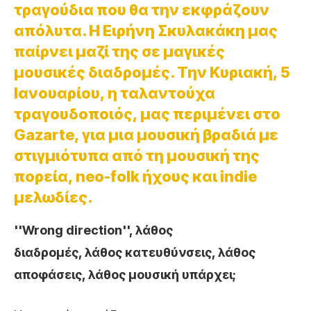
τραγούδια που θα την εκφράζουν
απόλυτα. Η Ειρήνη Σκυλακάκη μας
παίρνει μαζί της σε μαγικές
μουσικές διαδρομές. Την Κυριακή, 5
Ιανουαρίου, η ταλαντούχα
τραγουδοποιός, μας περιμένει στο
Gazarte, για μια μουσική βραδιά με
στιγμιότυπα από τη μουσική της
πορεία, neo-folk ήχους και indie
μελωδίες.
''Wrong direction'', λάθος
διαδρομές, λάθος κατευθύνσεις, λάθος
αποφάσεις, λάθος μουσική υπάρχει;