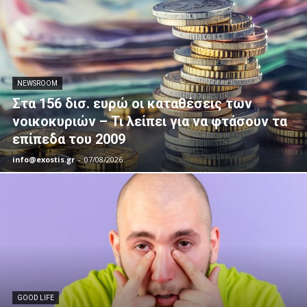
NEWSROOM
Στα 156 δισ. ευρώ οι καταθέσεις των
νοικοκυριών – Τι λείπει για να φτάσουν τα
επίπεδα του 2009
info@exostis.gr
-
07/08/2026
GOOD LIFE