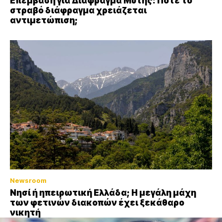
Επέμβαση για Διάφραγμα Μύτης: Πότε το
στραβό διάφραγμα χρειάζεται
αντιμετώπιση;
Newsroom
Νησί ή ηπειρωτική Ελλάδα; Η μεγάλη μάχη
των φετινών διακοπών έχει ξεκάθαρο
νικητή