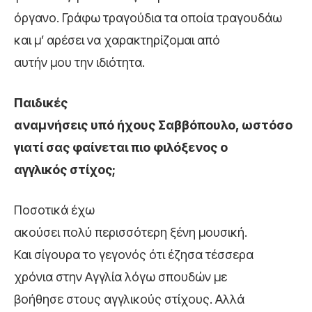
όργανο. Γράφω τραγούδια τα οποία τραγουδάω
και μ’ αρέσει να χαρακτηρίζομαι από
αυτήν μου την ιδιότητα.
Παιδικές
αναμνήσεις υπό ήχους Σαββόπουλο, ωστόσο
γιατί σας φαίνεται πιο φιλόξενος ο
αγγλικός στίχος;
Ποσοτικά έχω
ακούσει πολύ περισσότερη ξένη μουσική.
Και σίγουρα το γεγονός ότι έζησα τέσσερα
χρόνια στην Αγγλία λόγω σπουδών με
βοήθησε στους αγγλικούς στίχους. Αλλά