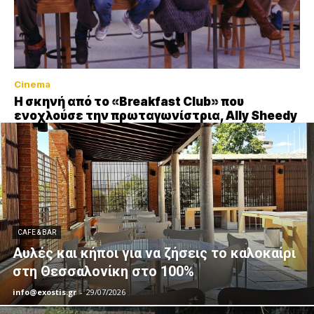
Cinema
Η σκηνή από το «Breakfast Club» που
ενοχλούσε την πρωταγωνίστρια, Ally Sheedy
CAFE & BAR
Αυλές και κήποι για να ζήσεις το καλοκαίρι
στη Θεσσαλονίκη στο 100%
info@exostis.gr
-
29/07/2026