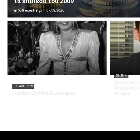
τα επίπεδα του 2009
info@exostis.gr
-
07/08/2026
CINEMA
Steve Carrel
DID YOU KNOW
θεωρούσαν λ
Η αυθεντική Ρίτα Σακελλαρίου
ιστορία