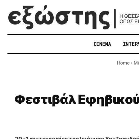
CINEMA
INTER
Home
Mi
Φεστιβάλ Εφηβικού
20+1 φωτογραφίες της Ιωάννας Χατζηανδρέ