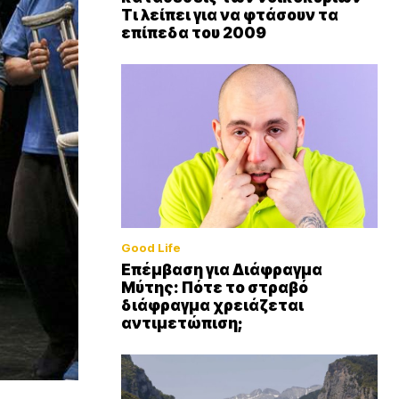
Τι λείπει για να φτάσουν τα
επίπεδα του 2009
Good Life
Επέμβαση για Διάφραγμα
Μύτης: Πότε το στραβό
διάφραγμα χρειάζεται
αντιμετώπιση;