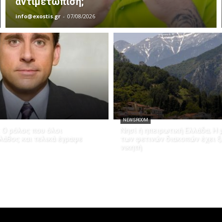
αντιμετώπιση;
info@exostis.gr
-
07/08/2026
NEWSROOM
: Ο ρόλος που όλοι
Νησί ή ηπειρωτική Ελλάδα; Η 
άθος και τελικά έγραψε
των φετινών διακοπών έχει 
νικητή