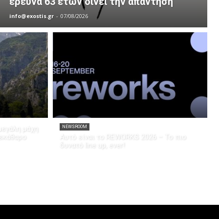
έρευνα 63 ετών δίνει την απάντηση
info@exostis.gr
-
07/08/2026
μεγάλη μάχη
NEWSROOM
ξεκάθαρο
Αυτό είναι το REWORKS 2026 – Το πιο
δυνατό line up, ever!