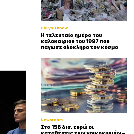
Did you know
Η τελευταία ημέρα του
καλοκαιριού του 1997 που
πάγωσε ολόκληρο τον κόσμο
Newsroom
Στα 156 δισ. ευρώ οι
καταθέσεις των νοικοκυριών –