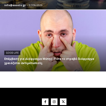
info@exostis.gr
-
07/08/2026
GOOD LIFE
Επέμβαση για Διάφραγμα Μύτης: Πότε το στραβό διάφραγμα
χρειάζεται αντιμετώπιση;