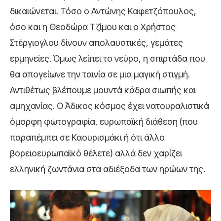
δικαιώνεται. Τόσο ο Αντώνης Καφετζόπουλος,
όσο και η Θεοδώρα Τζίμου και ο Χρήστος
Στέργιογλου δίνουν απολαυστικές, γεμάτες
ερμηνείες. Όμως λείπει το νεύρο, η σπιρτάδα που
θα απογείωνε την ταινία σε μια μαγική στιγμή.
Αντιθέτως βλέπουμε μουντά κάδρα σιωπής και
αμηχανίας. Ο Άδικος κόσμος έχει νατουραλιστικά
όμορφη φωτογραφία, ευρωπαϊκή διάθεση (που
παραπέμπει σε Καουρισμάκι ή ότι άλλο
βορειοευρωπαϊκό θέλετε) αλλά δεν χαρίζει
ελληνική ζωντάνια στα αδιέξοδα των ηρώων της.