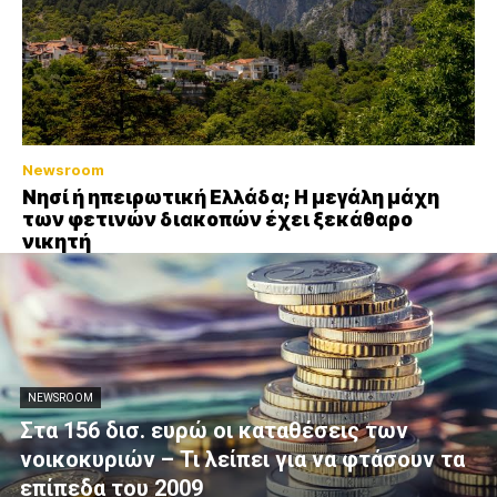
Newsroom
Νησί ή ηπειρωτική Ελλάδα; Η μεγάλη μάχη
των φετινών διακοπών έχει ξεκάθαρο
νικητή
NEWSROOM
Στα 156 δισ. ευρώ οι καταθέσεις των
νοικοκυριών – Τι λείπει για να φτάσουν τα
επίπεδα του 2009