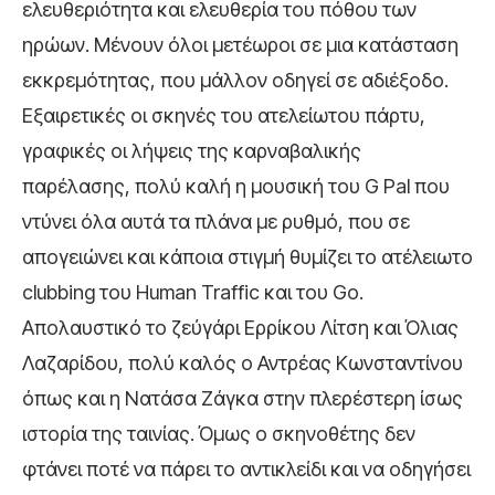
ελευθεριότητα και ελευθερία του πόθου των
ηρώων. Μένουν όλοι μετέωροι σε μια κατάσταση
εκκρεμότητας, που μάλλον οδηγεί σε αδιέξοδο.
Εξαιρετικές οι σκηνές του ατελείωτου πάρτυ,
γραφικές οι λήψεις της καρναβαλικής
παρέλασης, πολύ καλή η μουσική του G Pal που
ντύνει όλα αυτά τα πλάνα με ρυθμό, που σε
απογειώνει και κάποια στιγμή θυμίζει το ατέλειωτο
clubbing του Human Traffic και του Go.
Απολαυστικό το ζεύγάρι Ερρίκου Λίτση και Όλιας
Λαζαρίδου, πολύ καλός ο Αντρέας Κωνσταντίνου
όπως και η Νατάσα Ζάγκα στην πλερέστερη ίσως
ιστορία της ταινίας. Όμως ο σκηνοθέτης δεν
φτάνει ποτέ να πάρει το αντικλείδι και να οδηγήσει