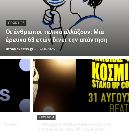
GOOD LIFE
Οι άνθρωποι τελικά αλλάζουν; Μια
έρευνα 63 ετών δίνει την απάντηση
info@exostis.gr
-
07/08/2026
NEWSROOM
– Το πιο
Η «Κοσμική Αγάπη» κάνει στάση στη
Θεσσαλονίκη στις 31 Αυγούστου