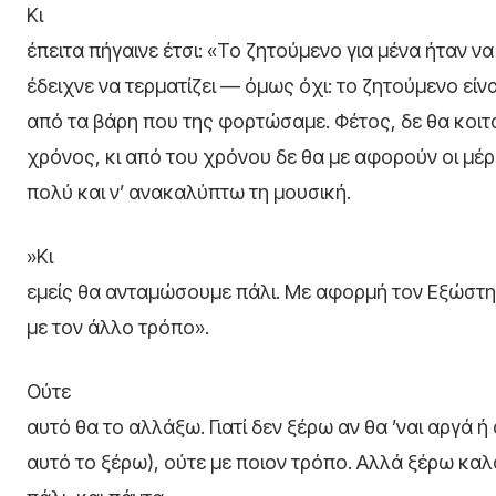
Κι
έπειτα πήγαινε έτσι: «Το ζητούμενο για μένα ήταν 
έδειχνε να τερματίζει — όμως όχι: το ζητούμενο εί
από τα βάρη που της φορτώσαμε. Φέτος, δε θα κοιτά
χρόνος, κι από του χρόνου δε θα με αφορούν οι μέ
πολύ και ν’ ανακαλύπτω τη μουσική.
»Κι
εμείς θα ανταμώσουμε πάλι. Με αφορμή τον Εξώστη.
με τον άλλο τρόπο».
Ούτε
αυτό θα το αλλάξω. Γιατί δεν ξέρω αν θα ’ναι αργά ή 
αυτό το ξέρω), ούτε με ποιον τρόπο. Αλλά ξέρω καλ