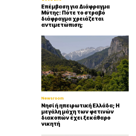
Επέμβαση για Διάφραγμα
Μύτης: Πότε το στραβό
διάφραγμα χρειάζεται
αντιμετώπιση;
Newsroom
Νησί ή ηπειρωτική Ελλάδα; Η
μεγάλη μάχη των φετινών
διακοπών έχει ξεκάθαρο
νικητή