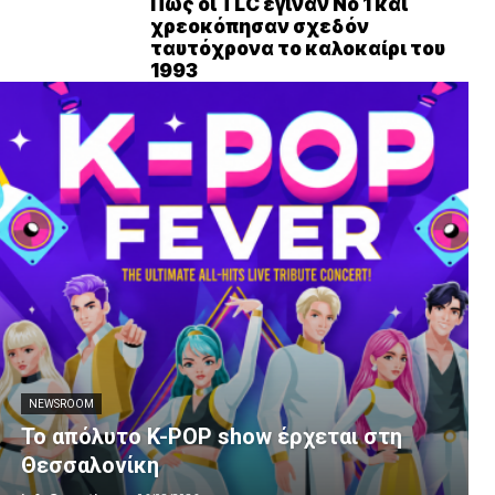
Πώς οι TLC έγιναν Νο 1 και
χρεοκόπησαν σχεδόν
ταυτόχρονα το καλοκαίρι του
1993
NEWSROOM
Το απόλυτο K-POP show έρχεται στη
Θεσσαλονίκη