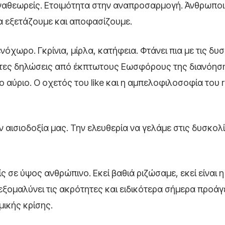
ναθεωρείς. Ετοιμότητα στην αναπροσαρμογή. Άνθρωποι 
τα εξετάζουμε και αποφασίζουμε.
νόχωρο. Γκρίνια, μίρλα, κατήφεια. Φτάνει πια με τις δ
τες δηλώσεις από έκπτωτους Εωσφόρους της διανόηση
ο αύριο. Ο οχετός του like και η αμπελοφιλοσοφία του 
ην αισιοδοξία μας. Την ελευθερία να γελάμε στις δυσκολί
ίς σε ύψος ανθρώπινο. Εκεί βαθιά ριζώσαμε, εκεί είναι 
 εξομαλύνει τις ακρότητες και ειδικότερα σήμερα προάγε
μικής κρίσης.