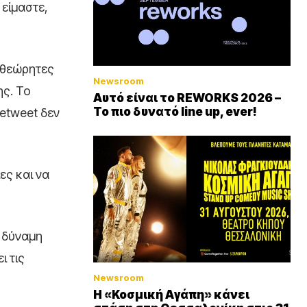
είμαστε,
υσθεώρητες
Newsroom
ς. Το
Αυτό είναι το REWORKS 2026 –
Το πιο δυνατό line up, ever!
retweet δεν
ες και να
η δύναμη
ι τις
Newsroom
Η «Κοσμική Αγάπη» κάνει