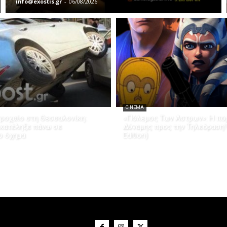
info@exostis.gr
-
06/08/2026
CINEMA
ροχαίο στη Θεσσαλονίκη:
«Πόλεμος Των Άστρων»: Η πορ
 κατέληξε πάνω σε
Δύναμης προς την Τηλεόραση!
ο όχημα
Edition)