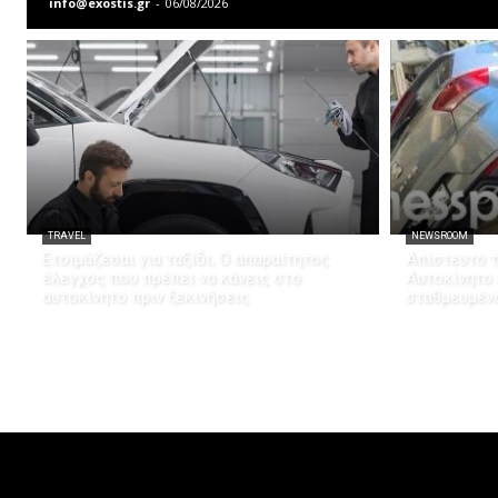
info@exostis.gr
-
06/08/2026
TRAVEL
NEWSROOM
Ετοιμάζεσαι για ταξίδι; Ο απαραίτητος
Απίστευτο τ
έλεγχος που πρέπει να κάνεις στο
Αυτοκίνητο
αυτοκίνητο πριν ξεκινήσεις
σταθμευμέν