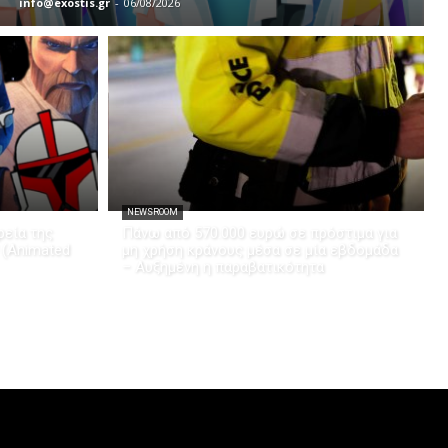
info@exostis.gr
-
06/08/2026
NEWSROOM
εία της
Πάνω από 570.000 ευρώ σε πρόστιμα για
 (Animated
μη χρήση κράνους μέσα σε μία εβδομάδα
– Αυξημένη η παραβατικότητα