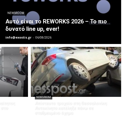
NEWSROOM
Αυτό είναι το REWORKS 2026 – Το πιο
δυνατό line up, ever!
info@exostis.gr
-
06/08/2026
NEWSROOM
ραίτητος
Απίστευτο τροχαίο στη Θεσσαλονίκη:
 στο
Αυτοκίνητο κατέληξε πάνω σε
σταθμευμένο όχημα