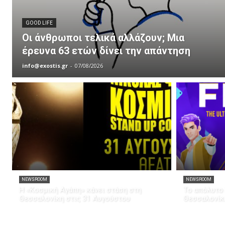
GOOD LIFE
Οι άνθρωποι τελικά αλλάζουν; Μια
έρευνα 63 ετών δίνει την απάντηση
info@exostis.gr
-
07/08/2026
NEWSROOM
NEWSROOM
Η «Κοσμική Αγάπη» κάνει στάση στη
Το απόλυτο 
Θεσσαλονίκη στις 31 Αυγούστου
Θεσσαλονίκ