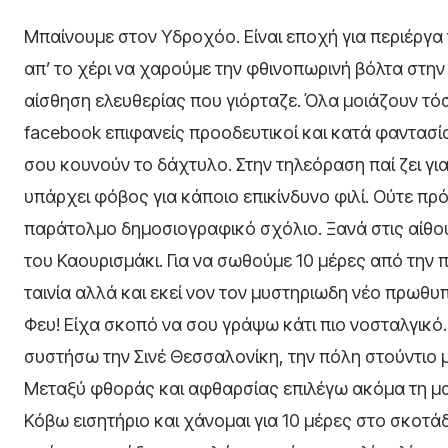
Μπαίνουμε στον Υδροχόο. Είναι εποχή για περιέργα 
απ’ το χέρι να χαρούμε την φθινοπωρινή βόλτα στην
αίσθηση ελευθερίας που γιόρταζε. Όλα μοιάζουν τό
facebook επιφανείς προοδευτικοί και κατά φαντασί
σου κουνούν το δάχτυλο. Στην τηλεόραση παί ζει γι
υπάρχει φόβος για κάποιο επικίνδυνο φιλί. Ούτε πρ
παράτολμο δημοσιογραφικό σχόλιο. Ξανά στις αίθουσ
του Καουρισμάκι. Για να σωθούμε 10 μέρες από την
ταινία αλλά και εκεί νον τον μυστηριωδη νέο πρωθυ
Φευ! Είχα σκοπό να σου γράψω κάτι πιο νοσταλγικό.
συστήσω την Σινέ Θεσσαλονίκη, την πόλη στούντιο 
Μεταξύ φθοράς και αφθαρσίας επιλέγω ακόμα τη μα
Κόβω εισητήριο και χάνομαι για 10 μέρες στο σκοτάδ