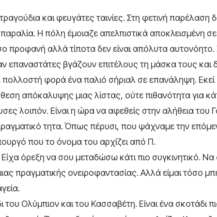
τραγούδια και φευγάτες ταινίες. Στη φετινή παρέλαση 
 παραλία. Η πόλη έμοιαζε απελπιστικά αποκλεισμένη σε
σο προφανή αλλά τίποτα δεν είναι απόλυτα αυτονόητο.
αν επαναστάτες βγάζουν επιτέλους τη μάσκα τους και 
α πολλοστή φορά ένα παλιό σήριαλ σε επανάληψη. Εκεί
όθεση απόκαλυψης μιας λίστας, ούτε πιθανότητα για κ
ες λοιπόν. Είναι η ώρα να αφεθείς στην αλήθεια του Γ
 πραγματικό τητα. Όπως πέρυσι, που ψάχναμε την επόμε
πουργό που το όνομα του αρχίζει από Π.
 Είχα όρεξη να σου μεταδώσω κάτι πιο συγκινητικό. Να
μιας πραγματικής ονειροφαντασίας. Αλλά είμαι τόσο μπ
γεία.
ι του Ολύμπιον και του Κασσαβέτη. Είναι ένα σκοτάδι π