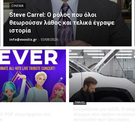
CINEMA
Steve Carrel: Ο ρόλος που όλοι
θεωρούσαν λάθος και τελικά έγραψε
ιστορία
info@exostis.gr
-
03/08/2026
TRAVEL
Ετοιμάζεσαι για ταξίδι; Ο απα
K-POP show έρχεται στη
έλεγχος που πρέπει να κάνεις
η
αυτοκίνητο πριν ξεκινήσεις