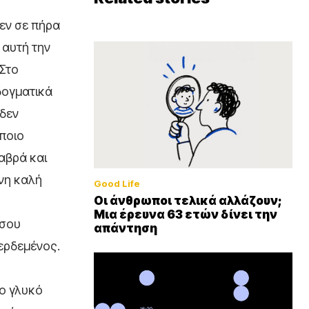
δεν σε πήρα
 αυτή την
 Στο
δογματικά
 δεν
άποιο
αβρά και
νη καλή
Good Life
Οι άνθρωποι τελικά αλλάζουν;
Μια έρευνα 63 ετών δίνει την
 σου
απάντηση
ερδεμένος.
ιο γλυκό