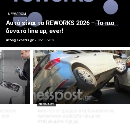
NEWSROOM
Αυτό είναι το REWORKS 2026 – Το πιο
δυνατό line up, ever!
info@exostis.gr
-
06/08/2026
NEWSROOM
ραίτητος
Απίστευτο τροχαίο στη Θεσσαλονίκη:
 στο
Αυτοκίνητο κατέληξε πάνω σε
σταθμευμένο όχημα