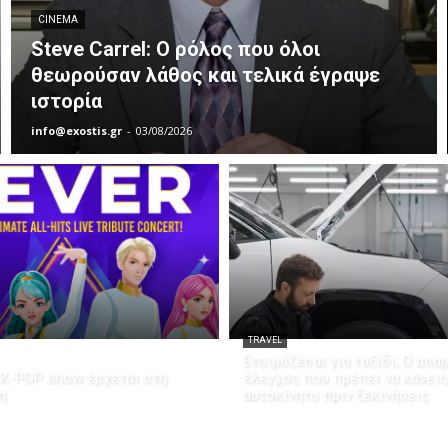
CINEMA
Steve Carrel: Ο ρόλος που όλοι
θεωρούσαν λάθος και τελικά έγραψε
ιστορία
info@exostis.gr
-
03/08/2026
TRAVEL
Ετοιμάζεσαι για ταξίδι; Ο απα
K-POP show έρχεται στη
έλεγχος που πρέπει να κάνεις
η
αυτοκίνητο πριν ξεκινήσεις