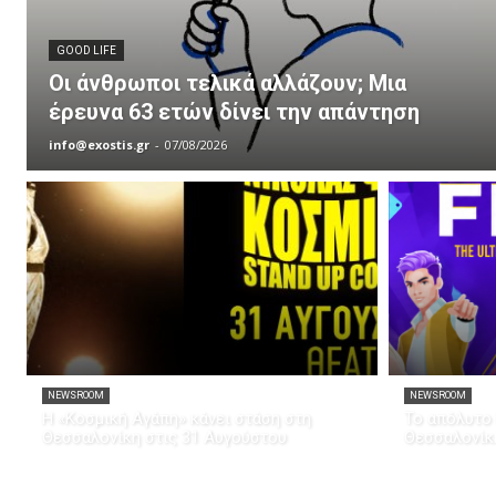
GOOD LIFE
Οι άνθρωποι τελικά αλλάζουν; Μια
έρευνα 63 ετών δίνει την απάντηση
info@exostis.gr
-
07/08/2026
NEWSROOM
NEWSROOM
Η «Κοσμική Αγάπη» κάνει στάση στη
Το απόλυτο 
Θεσσαλονίκη στις 31 Αυγούστου
Θεσσαλονίκ