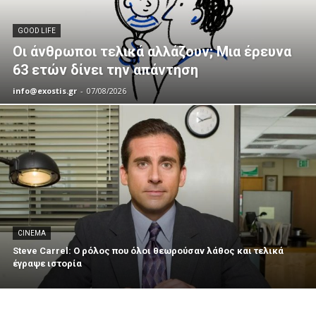
GOOD LIFE
Οι άνθρωποι τελικά αλλάζουν; Μια έρευνα
63 ετών δίνει την απάντηση
info@exostis.gr
-
07/08/2026
CINEMA
Steve Carrel: Ο ρόλος που όλοι θεωρούσαν λάθος και τελικά
έγραψε ιστορία