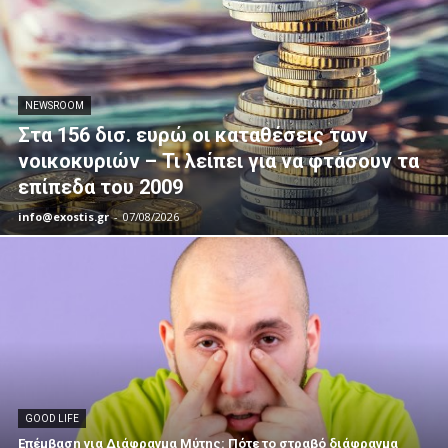
NEWSROOM
Στα 156 δισ. ευρώ οι καταθέσεις των
νοικοκυριών – Τι λείπει για να φτάσουν τα
επίπεδα του 2009
info@exostis.gr
-
07/08/2026
GOOD LIFE
Επέμβαση για Διάφραγμα Μύτης: Πότε το στραβό διάφραγμα