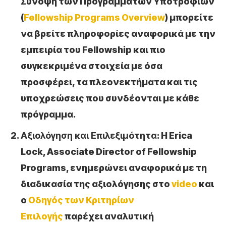
Σύνοψη των Προγραμμάτων Υποτροφιών
(
Fellowship Programs Overview
) μπορείτε
να βρείτε πληροφορίες αναφορικά με την
εμπειρία του Fellowship και πιο
συγκεκριμένα στοιχεία με όσα
προσφέρει, τα πλεονεκτήματα και τις
υποχρεώσεις που συνδέονται με κάθε
πρόγραμμα.
Αξιολόγηση και Επιλεξιμότητα
: Η Erica
Lock, Associate Director of Fellowship
Programs, ενημερώνει αναφορικά με τη
διαδικασία της αξιολόγησης στο
video
και
ο
Οδηγός των Κριτηρίων
Επιλογής
παρέχει αναλυτική