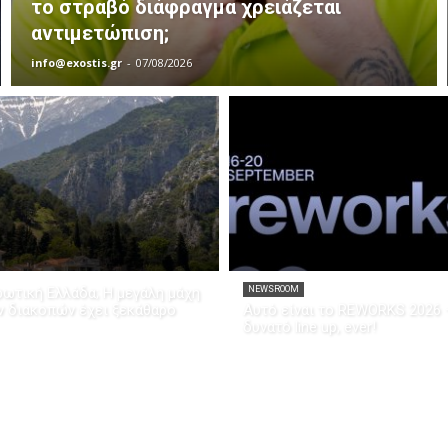
το στραβό διάφραγμα χρειάζεται
αντιμετώπιση;
info@exostis.gr
-
07/08/2026
ρωτική Ελλάδα; Η μεγάλη μάχη
NEWSROOM
ν διακοπών έχει ξεκάθαρο
Αυτό είναι το REWORKS 2026 
δυνατό line up, ever!