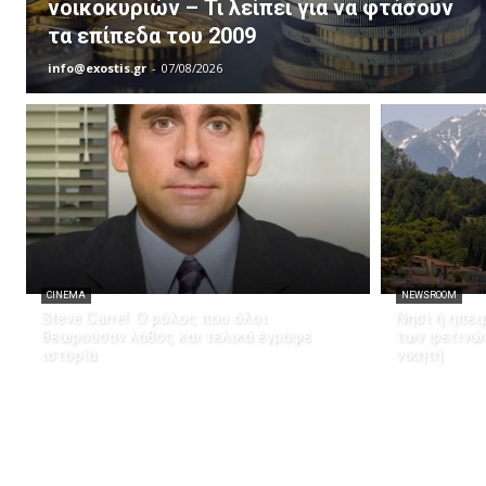
νοικοκυριών – Τι λείπει για να φτάσουν
τα επίπεδα του 2009
info@exostis.gr
-
07/08/2026
CINEMA
NEWSROOM
Steve Carrel: Ο ρόλος που όλοι
Νησί ή ηπει
θεωρούσαν λάθος και τελικά έγραψε
των φετινώ
ιστορία
νικητή