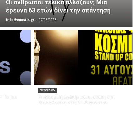
Οι άνθρωποι τελικά αλλάζουν; Μια
έρευνα 63 ετών δίνει την απάντηση
info@exostis.gr
-
07/08/2026
NEWSROOM
– Το πιο
Η «Κοσμική Αγάπη» κάνει στάση στη
Θεσσαλονίκη στις 31 Αυγούστου