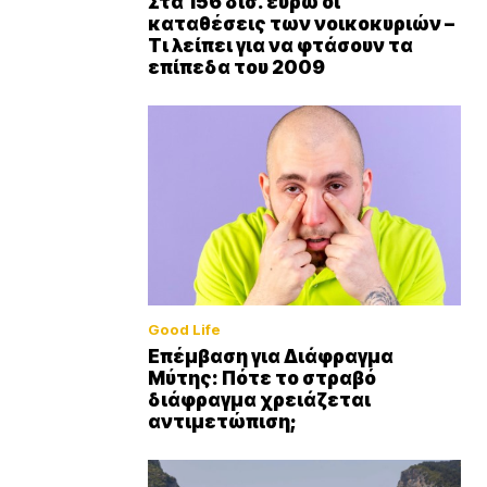
Στα 156 δισ. ευρώ οι
καταθέσεις των νοικοκυριών –
Τι λείπει για να φτάσουν τα
επίπεδα του 2009
Good Life
Επέμβαση για Διάφραγμα
Μύτης: Πότε το στραβό
διάφραγμα χρειάζεται
αντιμετώπιση;