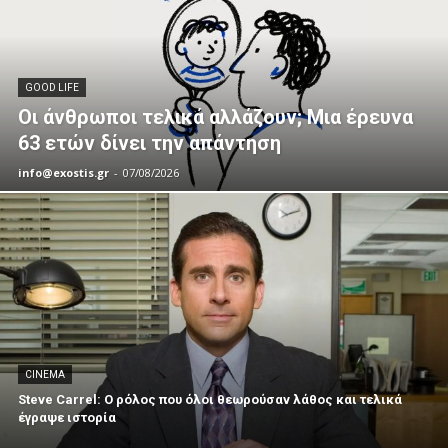
GOOD LIFE
Οι άνθρωποι τελικά αλλάζουν; Μια έρευνα
63 ετών δίνει την απάντηση
info@exostis.gr
-
07/08/2026
CINEMA
Steve Carrel: Ο ρόλος που όλοι θεωρούσαν λάθος και τελικά
έγραψε ιστορία