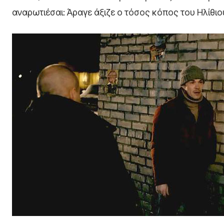
αναρωτιέσαι: Άραγε άξιζε ο τόσος κόπος του Ηλίθιο