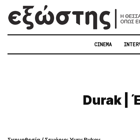
CINEMA
INTER
Durak | 
Σκηνοθεσία / Σενάριο: Yury Bykov