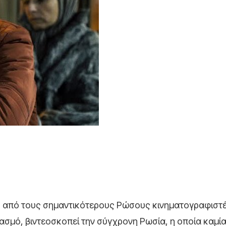
ας από τους σημαντικότερους Ρώσους κινηματογραφιστέ
βασμό, βιντεοσκοπεί την σύγχρονη Ρωσία, η οποία καμί