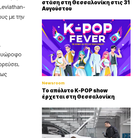
στάση στη Θεσσαλονίκη στις 31
Leviathan-
Αυγούστου
ους με την
ι
πολυώροφο
ρρεύσει.
πως
Newsroom
Το απόλυτο K-POP show
έρχεται στη Θεσσαλονίκη