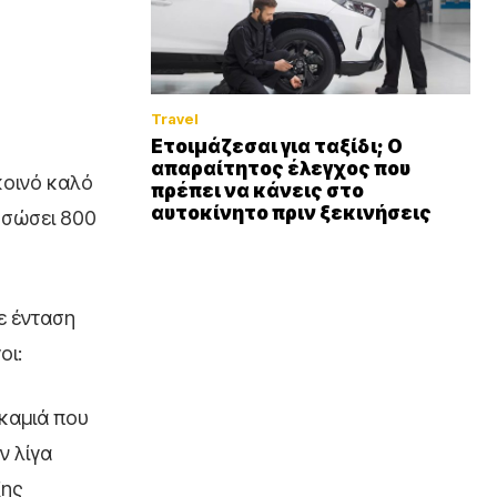
Travel
Ετοιμάζεσαι για ταξίδι; Ο
απαραίτητος έλεγχος που
κοινό καλό
πρέπει να κάνεις στο
αυτοκίνητο πριν ξεκινήσεις
α σώσει 800
ε ένταση
οι:
 καμιά που
ν λίγα
ξης