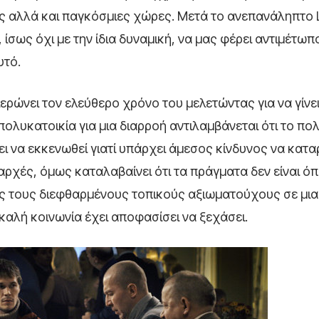
ές αλλά και παγκόσμιες χώρες. Μετά το ανεπανάληπτο 
 ίσως όχι με την ίδια δυναμική, να μας φέρει αντιμέτωπ
υτό.
ερώνει τον ελεύθερο χρόνο του μελετώντας για να γίνε
πολυκατοικία για μια διαρροή αντιλαμβάνεται ότι το 
ει να εκκενωθεί γιατί υπάρχει άμεσος κίνδυνος να κατα
 αρχές, όμως καταλαβαίνει ότι τα πράγματα δεν είναι ό
ας τους διεφθαρμένους τοπικούς αξιωματούχους σε μια
αλή κοινωνία έχει αποφασίσει να ξεχάσει.