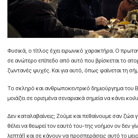
Φυσικά, ο τίτλος έχει ειρωνικό χαρακτήρα. Ο πρωτα
σε ανώτερο επίπεδο από αυτό που βρίσκεται το ατομ
ζωντανές ψυχές. Και για αυτό, όπως φαίνεται τη σήμε
Το σκληρό και ανθρωποκεντρικό δημιούργημα του Byk
μοιάζει σε ορισμένα σεναριακά σημεία να κάνει κοιλ
Δεν καταλαβαίνεις; Ζούμε και πεθαίνουμε σαν ζώα γι
θέλει να θεωρεί τον εαυτό του-της νοήμον ον δεν γί
λεπτά!) και σε κάνουν να προσπεράσεις αυτό το με