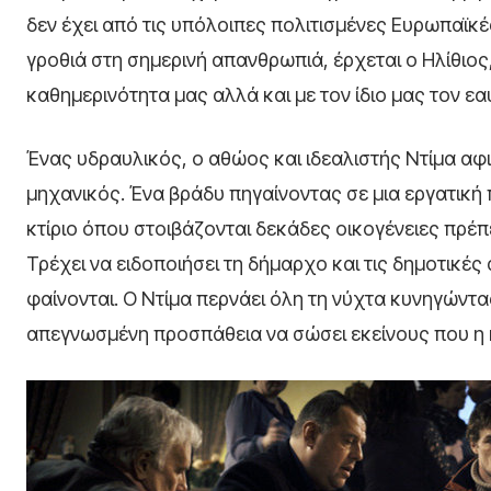
δεν έχει από τις υπόλοιπες πολιτισμένες Ευρωπαϊκ
γροθιά στη σημερινή απανθρωπιά, έρχεται ο Ηλίθιος,
καθημερινότητα μας αλλά και με τον ίδιο μας τον εα
Ένας υδραυλικός, ο αθώος και ιδεαλιστής Ντίμα αφι
μηχανικός. Ένα βράδυ πηγαίνοντας σε μια εργατική 
κτίριο όπου στοιβάζονται δεκάδες οικογένειες πρέπ
Τρέχει να ειδοποιήσει τη δήμαρχο και τις δημοτικές
φαίνονται. Ο Ντίμα περνάει όλη τη νύχτα κυνηγώντ
απεγνωσμένη προσπάθεια να σώσει εκείνους που η κ