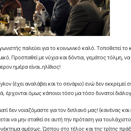
γωνιστής παλεύει για το κοινωνικό καλό. Τοποθετεί το 
ικό. Προσπαθεί με νύχια και δόντια, γεμάτος τόλμη, ν
ρον ημέρα είναι..ηλίθιος!
ov (έχει αναλάβει και το σενάριο) ενώ δεν εκκρεμεί σ
ιά, έρχονται όμως κάποιοι τόσο μα τόσο δυνατοί διάλογ
ατί δεν νοιαζόμαστε για τον διπλανό μας! (κανένας και
νεται να μην σταθεί σε αυτή την πρόταση για τουλάχιστο
ιονέκτημα αμέσως. Ώσπου στο τέλος και της τρίτης πρά